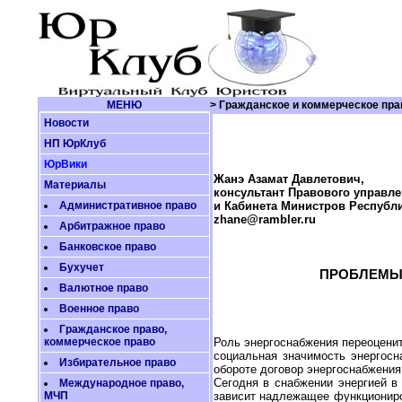
МЕНЮ
> Гражданское и коммерческое пра
Новости
НП ЮрКлуб
ЮрВики
Жанэ Азамат Давлетович,
Материалы
консультант Правового управл
Административное право
и Кабинета Министров Республ
zhane@rambler.ru
Арбитражное право
Банковское право
Бухучет
ПРОБЛЕМЫ
Валютное право
Военное право
Гражданское право,
коммерческое право
Роль энергоснабжения переоценит
социальная значимость энергосн
Избирательное право
обороте договор энергоснабжения
Сегодня в снабжении энергией в
Международное право,
МЧП
зависит надлежащее функциониров