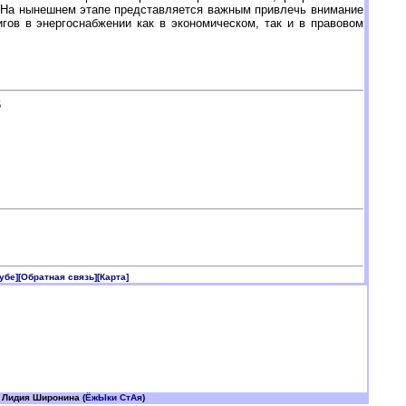
 На нынешнем этапе представляется важным привлечь внимание
ов в энергоснабжении как в экономическом, так и в правовом
6
убе]
[Обратная связь]
[Карта]
 Лидия Широнина (
ЁжЫки СтАя
)