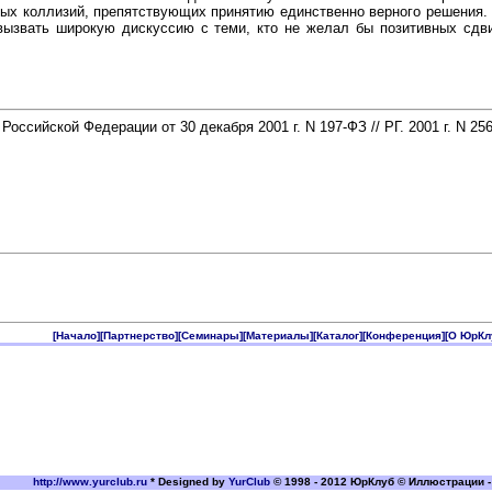
ых коллизий, препятствующих принятию единственно верного решения.
ызвать широкую дискуссию с теми, кто не желал бы позитивных сдвиг
 Российской Федерации от 30 декабря 2001 г. N 197-ФЗ // РГ. 2001 г. N 25
[Начало]
[Партнерство]
[Семинары]
[Материалы]
[Каталог]
[Конференция]
[О ЮрКл
http://www.yurclub.ru
* Designed by
YurClub
© 1998 - 2012 ЮрКлуб © Иллюстрации -