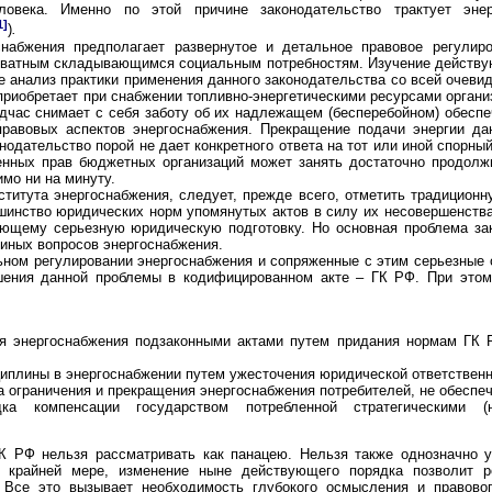
овека. Именно по этой причине законодательство трактует эне
1]
)
.
набжения предполагает развернутое и детальное правовое регулир
кватным складывающимся социальным потребностям. Изучение действую
е анализ практики применения данного законодательства со всей очеви
приобретает при снабжении топливно-энергетическими ресурсами орган
дчас снимает с себя заботу об их надлежащем (бесперебойном) обеспе
 правовых аспектов энергоснабжения. Прекращение подачи энергии д
онодательство порой не дает конкретного ответа на тот или иной спорн
нных прав бюджетных организаций может занять достаточно продолжи
мо ни на минуту.
нститута энергоснабжения, следует, прежде всего, отметить традицио
ьшинство юридических норм упомянутых актов в силу их несовершенства
ющему серьезную юридическую подготовку. Но основная проблема зак
 иных вопросов энергоснабжения.
ном регулировании энергоснабжения и сопряженные с этим серьезные о
шения данной проблемы в кодифицированном акте – ГК РФ. При этом
я энергоснабжения подзаконными актами путем придания нормам ГК Р
плины в энергоснабжении путем ужесточения юридической ответственн
 ограничения и прекращения энергоснабжения потребителей, не обеспе
ядка компенсации государством потребленной стратегическими
К РФ нельзя рассматривать как панацею. Нельзя также однозначно 
 крайней мере, изменение ныне действующего порядка позволит 
 Все это вызывает необходимость глубокого осмысления и правовог