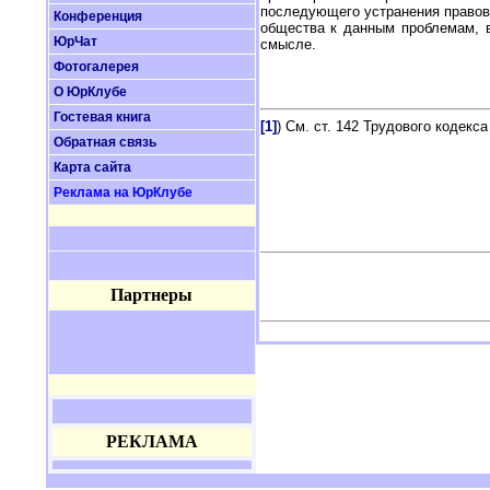
последующего устранения правов
Конференция
общества к данным проблемам, в
ЮрЧат
смысле.
Фотогалерея
О ЮрКлубе
Гостевая книга
[1]
) См. ст. 142 Трудового кодекса
Обратная связь
Карта сайта
Реклама на ЮрКлубе
Партнеры
РЕКЛАМА