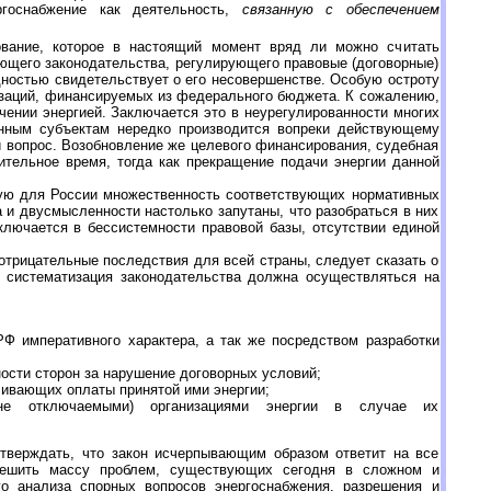
ргоснабжение как деятельность,
связанную с обеспечением
ование, которое в настоящий момент вряд ли можно считать
щего законодательства, регулирующего правовые (договорные)
дностью свидетельствует о его несовершенстве. Особую остроту
изаций, финансируемых из федерального бюджета. К сожалению,
чении энергией. Заключается это в неурегулированности многих
анным субъектам нередко производится вопреки действующему
ый вопрос. Возобновление же целевого финансирования, судебная
тельное время, тогда как прекращение подачи энергии данной
нную для России множественность соответствующих нормативных
 и двусмысленности настолько запутаны, что разобраться в них
лючается в бессистемности правовой базы, отсутствии единой
трицательные последствия для всей страны, следует сказать о
 систематизация законодательства должна осуществляться на
Ф императивного характера, а так же посредством разработки
ости сторон за нарушение договорных условий;
чивающих оплаты принятой ими энергии;
 (не отключаемыми) организациями энергии в случае их
утверждать, что закон исчерпывающим образом ответит на все
решить массу проблем, существующих сегодня в сложном и
о анализа спорных вопросов энергоснабжения, разрешения и