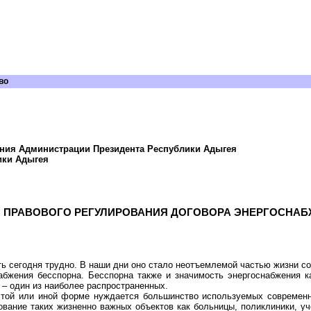
во
ения Администрации Президента Республики Адыгея
ики Адыгея
 ПРАВОВОГО РЕГУЛИРОВАНИЯ ДОГОВОРА ЭНЕРГОСНА
ь сегодня трудно. В наши дни оно стало неотъемлемой частью жизни с
абжения бесспорна. Бесспорна также и значимость энергоснабжения к
 – один из наиболее распространенных.
 той или иной форме нуждается большинство используемых современн
ание таких жизненно важных объектов как больницы, поликлиники, учеб