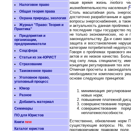
наше время жизнь любого чел
Налоговое право
[
жизнедеятельности населения
(
Общая теория права
Столь масштабная роль энергос
достаточно разработанным и аде
Охрана природы, экология
вопросы энергоснабжения, а такж
Журнал "Право: Теория и
и актуальность данная проблема 
Практика"
в последние годы государство по
не только экономических, но и
Предприятия и
законодательству. Да и само зак
организации,
защита и восстановление наруше
предприниматели
категории потребителей недопусти
Соцсфера
Говоря о проблемах правового и
актов и их низкое качество. Бол
Статьи из эж-ЮРИСТ
под силу лишь специалисту, име
Страхование
концепции регулирования тех или
Отмечая просчеты в законодатель
Таможенное право
необходимости комплексного ре
Уголовное право,
основе следующих принципов:
уголовный процесс
Юмор
минимизация регулировани
новых норм;
Разное
повышение платежной дисци
Добавить материал
совершенствование порядка
совершенствование пор
Семинары
неплатежеспособности.
ПО для Юристов
Естественно, обновление норм Г
Книги
new
существующие вопросы. Но, по
Каталог юристов
противоречивом правовом поле.