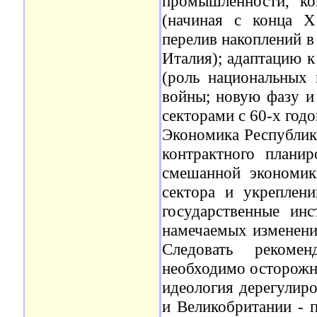
промышленности, ко
(начиная с конца Х
перелив накоплений в
Италия); адаптацию к
(роль национальных
войны; новую фазу и
секторами с 60-х год
Экономика Республик
контрактного плани
смешанной экономики
сектора и укреплени
государственные ин
намечаемых изменения
Следовать рекоме
необходимо осторожно
идеология дерегулир
и Великобритании - п