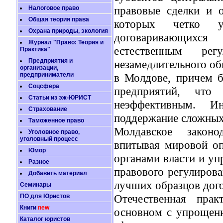
правовые сделки и 
Налоговое право
Общая теория права
которых четко ус
Охрана природы, экология
договаривающихся
Журнал "Право: Теория и
естественным рег
Практика"
Предприятия и
незамедлительного об
организации,
предприниматели
в Молдове, причем б
Соцсфера
предприятий, что
Статьи из эж-ЮРИСТ
неэффективным. Ин
Страхование
поддержание сложных
Таможенное право
Молдавское законо
Уголовное право,
уголовный процесс
впитывая мировой оп
Юмор
органами власти и уп
Разное
правового регулирова
Добавить материал
лучших образцов дого
Семинары
Отечественная прак
ПО для Юристов
Книги
new
основном с упрощенн
Каталог юристов