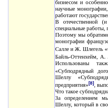
бизнесом и особенн
научные монографии, 
работают государств
В отечественной (и
специальные работы,
Поэтому мы обратимся
монографии французс
Салле и Ж. Шлегель 
Байль-Оттенхейм, А.
Использованы так
«Субподрядный дого
Шеллу «Субподряд
[8]
предприятия»
, вып
Что такое субподрядн
За определением м
Шеллу, который в сво