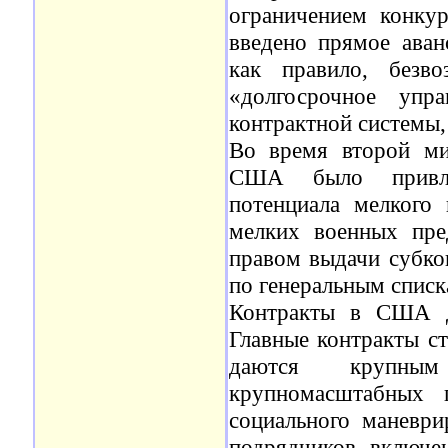
ограничением конку
введено прямое аванс
как правило, безв
«долгосрочное упр
контрактной системы, 
Во время второй ми
США было привлеч
потенциала мелкого 
мелких военных пре
правом выдачи субко
по генеральным списк
Контракты в США де
Главные контракты ст
даются крупным
крупномасштабных 
социального маневри
подрядчиков включе