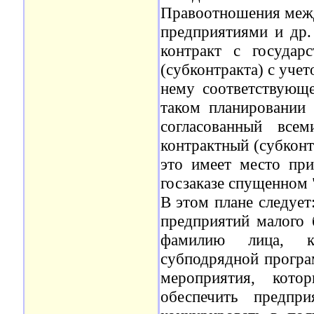
Правоотношения межд
предприятиями и др.
контракт с государ
(субконтракта) с уче
нему соответствующе
таком планировании 
согласованный все
контрактный (субконт
это имеет место пр
госзаказе спущенном 
В этом плане следует
предприятий малого б
фамилию лица, ко
субподрядной програм
мероприятия, кото
обеспечить предпр