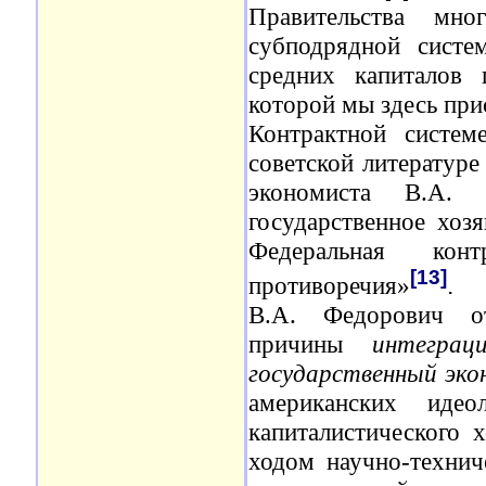
Правительства мн
субподрядной систе
средних капиталов 
которой мы здесь при
Контрактной систем
советской литератур
экономиста В.А. 
государственное хозя
Федеральная конт
[13]
противоречия»
.
В.А. Федорович от
причины
интегра
государственный эко
американских идео
капиталистического 
ходом научно-техни