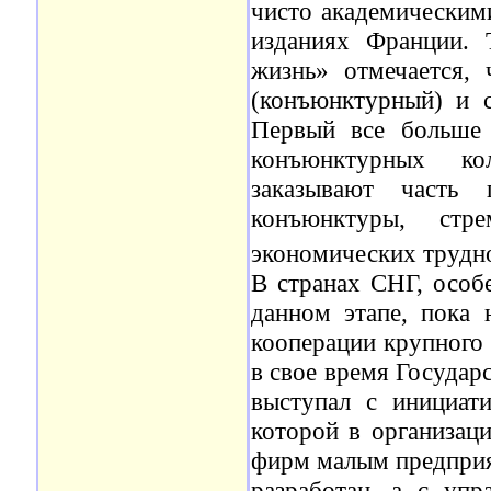
чисто академическим
изданиях Франции. 
жизнь» отмечается, 
(конъюнктурный) и с
Первый все больше 
конъюнктурных ко
заказывают часть
конъюнктуры, стр
экономических трудн
В странах СНГ, особ
данном этапе, пока 
кооперации крупного 
в свое время Госуда
выступал с инициати
которой в организац
фирм малым предприят
разработан, а с упр