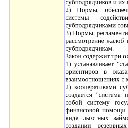
субподрядчиков и их 
2) Нормы, обеспеч
системы содейств
субподрядчиками совм
3) Нормы, регламент
рассмотрение жалоб 
субподрядчикам.
Закон содержит три о
1) устанавливает "ст
ориентиров в оказ
взаимоотношениях с 
2) кооперативами су
создается "система 
собой систему госу
финансовой помощи 
виде льготных займ
создании резервны