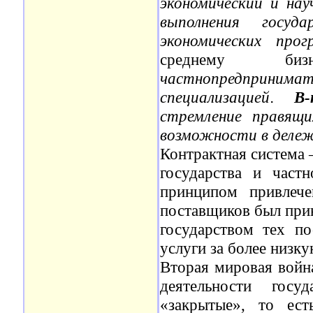
экономический и нау
выполнения госуда
экономических прог
среднему б
частнопредпринима
специализацией
.
В-
стремление правящи
возможности в дележ
Контрактная система 
государства и част
принципом привлече
поставщиков был прин
государством тех по
услуги за более низку
Вторая мировая война
деятельности госу
«закрытые», то ес