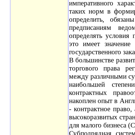
императивного харак
таких норм в формир
определить, обязан
предписаниям ведо
определять условия 
это имеет значение
государственного зака
В большинстве развит
торгового права ре
между различными суб
наибольшей степени
контрактных право
накоплен опыт в Англ
- контрактное право,
высокоразвитых стран
для малого бизнеса (
Субподрядная систем