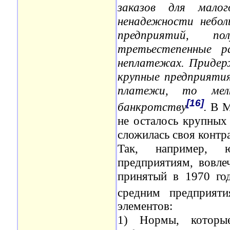
заказов для мало
ненадежности небо
предприятий, по
третьестепенные р
неплатежах. Придер
крупные предприяти
платежи, то мел
[16]
банкротству
.
В М
не осталось крупных 
сложилась своя контра
Так, например, 
предприятиям, вовле
принятый в 1970 го
средним предприя
элементов:
1) Нормы, которы