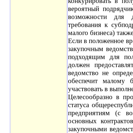
конкурировать в пол
вероятный подрядчи
возможности для 
требования к субпод
малого бизнеса) такж
Если в положенное вр
закупочным ведомств
подходящим для пол
должен предоставля
ведомство не опред
обеспечит малому б
участвовать в выполне
Целесообразно в про
статуса общереспубл
предприятиям (с в
основных контракто
закупочными ведомст