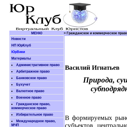
МЕНЮ
> Гражданское и коммерческое прав
Новости
НП ЮрКлуб
ЮрВики
Материалы
Административное право
Василий Игнатьев
Арбитражное право
Природа, су
Банковское право
Бухучет
субподряд
Валютное право
Военное право
Гражданское право,
коммерческое право
Избирательное право
В формируемых рыно
Международное право,
субъектов централь
МЧП