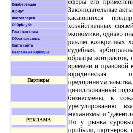
сферы его применени
Конференция
Законодательные акты
ЮрЧат
касающихся предпр
Фотогалерея
хозяйственных связ
О ЮрКлубе
Гостевая книга
экономики, однако он
Обратная связь
режим конкретных хо
Карта сайта
судебная, арбитражн
Реклама на ЮрКлубе
образцы контрактов, 
времени и правовой 
юридическая пр
Партнеры
предприниматель
цивилизованный подхо
бизнесмены, к сож
урегулированию вз
механизмы и "джентль
РЕКЛАМА
Но у рынка суровые
прибыли, партнеров, 