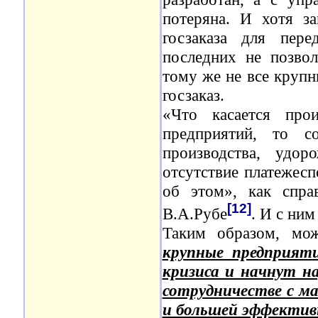
потеряна. И хотя з
госзаказа для пер
последних не позвол
тому же не все крупн
госзаказ.
«Что касается про
предприятий, то с
производства, удор
отсутствие платежесп
об этом», как спра
[12]
В.А.Рубе
. И с ним
Таким образом, мо
крупные предприят
кризиса и начнут н
сотрудничестве с м
и большей эффектив