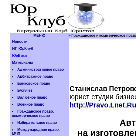
МЕНЮ
> Гражданское и коммерческое прав
Новости
НП ЮрКлуб
ЮрВики
Материалы
Административное право
Арбитражное право
Банковское право
Станислав Петров
Бухучет
юрист студии бизне
Валютное право
http://Pravo.Lnet.R
Военное право
Гражданское право,
коммерческое право
Авт
Избирательное право
Международное право,
на изготовле
МЧП