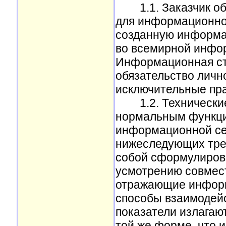
1.1. Заказчик 
для информационног
созданную информа
во всемирной инфо
Информационная стр
обязательство личн
исключительные пра
1.2. Технические 
нормальным функци
информационной с
нижеследующих тре
собой сформулиров
усмотрению совмест
отражающие информ
способы взаимодейс
показатели излагают
той же форме, что и