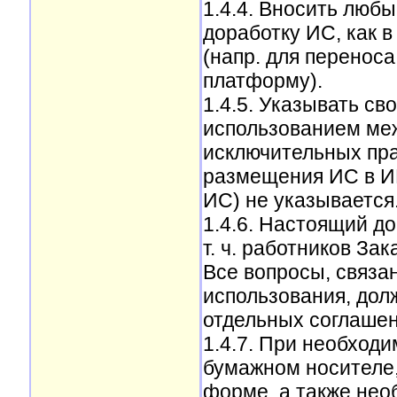
1.4.4. Вносить люб
доработку ИС, как в
(напр. для перенос
платформу).
1.4.5. Указывать с
использованием ме
исключительных прав
размещения ИС в И
ИС) не указывается
1.4.6. Настоящий до
т. ч. работников За
Все вопросы, связа
использования, дол
отдельных соглашен
1.4.7. При необход
бумажном носителе,
форме, а также нео