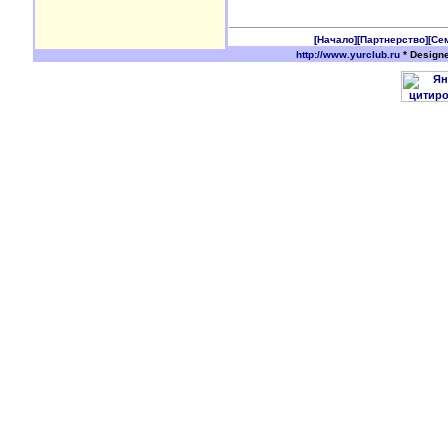
[Начало]
[Партнерство]
[Се
http://www.yurclub.ru
* Design