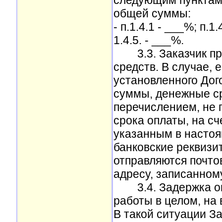
следующим пунктам 
общей суммы:
- п.1.4.1 - ___%; п.1.
1.4.5. - ___%.
3.3. Заказчик про
средств. В случае, 
установленного Дог
суммы, денежные с
перечислением, не 
срока оплаты, на сч
указанным в настоя
банковские реквизи
отправляются почто
адресу, записанному
3.4. Задержка опла
работы в целом, на 
В такой ситуации За