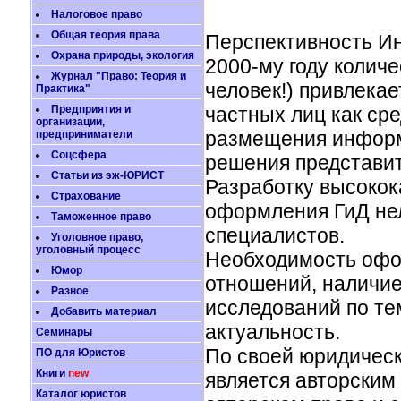
Налоговое право
Общая теория права
Перспективность Ин
Охрана природы, экология
2000-му году количе
Журнал "Право: Теория и
человек!) привлека
Практика"
Предприятия и
частных лиц как сре
организации,
размещения информа
предприниматели
Соцсфера
решения представит
Статьи из эж-ЮРИСТ
Разработку высокок
Страхование
оформления ГиД нел
Таможенное право
специалистов.
Уголовное право,
уголовный процесс
Необходимость офо
Юмор
отношений, наличие
Разное
исследований по те
Добавить материал
актуальность.
Семинары
По своей юридическ
ПО для Юристов
Книги
new
является авторским 
Каталог юристов