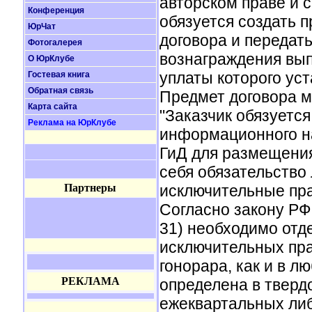
авторском праве и с
Конференция
обязуется создать 
ЮрЧат
договора и передать
Фотогалерея
вознаграждения вып
О ЮрКлубе
уплаты которого ус
Гостевая книга
Обратная связь
Предмет договора 
Карта сайта
"Заказчик обязуетс
Реклама на ЮрКлубе
информационного на
ГиД для размещения
себя обязательство 
Партнеры
исключительные пра
Согласно закону РФ
31) необходимо отд
исключительных пра
гонорара, как и в л
РЕКЛАМА
определена в тверд
ежеквартальных либ