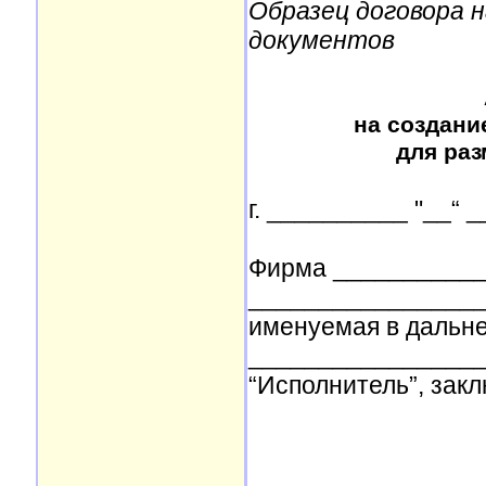
Образец договора 
документов
на создан
для ра
г. __________ "__“ _
Фирма ___________
__________________
именуемая в дальней
_________________
“Исполнитель”, зак