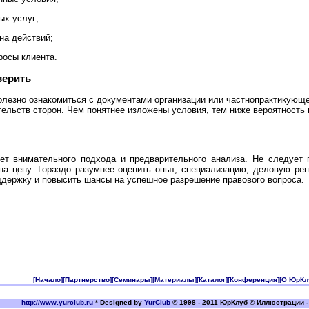
ых услуг;
на действий;
росы клиента.
верить
лезно ознакомиться с документами организации или частнопрактикующег
тельств сторон. Чем понятнее изложены условия, тем ниже вероятность
ет внимательного подхода и предварительного анализа. Не следует 
на цену. Гораздо разумнее оценить опыт, специализацию, деловую ре
держку и повысить шансы на успешное разрешение правового вопроса.
[Начало]
[Партнерство]
[Семинары]
[Материалы]
[Каталог]
[Конференция]
[О ЮрКл
http://www.yurclub.ru
* Designed by
YurClub
© 1998 - 2011 ЮрКлуб © Иллюстрации -