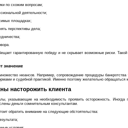
ки по схожим вопросам;
сиональной деятельности;
исимых площадках;
нять перспективы дела;
удничества;
вора.
бещает гарантированную победу и не скрывает возможные риски. Такой
т значение
множество нюансов. Например, сопровождение процедуры банкротства т
рмами и судебной практикой. Именно поэтому желательно обращаться к 
жны насторожить клиента
лы, указывающие на необходимость проявить осторожность. Иногда 
слены деньги сомнительным консультантам.
тоит обратить внимание на следующие обстоятельства:
езультата;
нные условия;