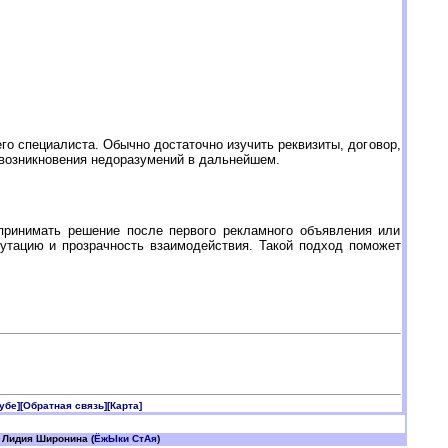
о специалиста. Обычно достаточно изучить реквизиты, договор,
 возникновения недоразумений в дальнейшем.
принимать решение после первого рекламного объявления или
путацию и прозрачность взаимодействия. Такой подход поможет
убе]
[Обратная связь]
[Карта]
 Лидия Широнина (
ЁжЫки СтАя
)