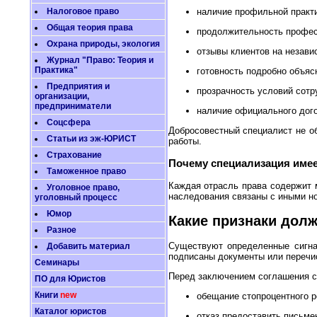
Налоговое право
наличие профильной практи
Общая теория права
продолжительность профес
Охрана природы, экология
отзывы клиентов на незав
Журнал "Право: Теория и
Практика"
готовность подробно объяс
Предприятия и
прозрачность условий сотр
организации,
предприниматели
наличие официального дого
Соцсфера
Добросовестный специалист не о
Статьи из эж-ЮРИСТ
работы.
Страхование
Почему специализация имее
Таможенное право
Каждая отрасль права содержит 
Уголовное право,
наследования связаны с иными но
уголовный процесс
Юмор
Какие признаки дол
Разное
Существуют определенные сигна
Добавить материал
подписаны документы или перечи
Семинары
Перед заключением соглашения с
ПО для Юристов
Книги
new
обещание стопроцентного р
Каталог юристов
отказ предоставить письме