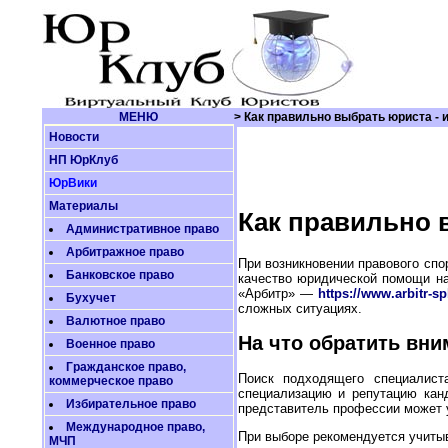
МЕНЮ
> Как правильно выбрать юриста - 
Новости
НП ЮрКлуб
ЮрВики
Материалы
Как правильно 
Административное право
Арбитражное право
При возникновении правового спо
Банковское право
качество юридической помощи на
«Арбитр» —
https://www.arbitr-sp
Бухучет
сложных ситуациях.
Валютное право
На что обратить вн
Военное право
Гражданское право,
Поиск подходящего специалист
коммерческое право
специализацию и репутацию канд
Избирательное право
представитель профессии может 
Международное право,
При выборе рекомендуется учиты
МЧП