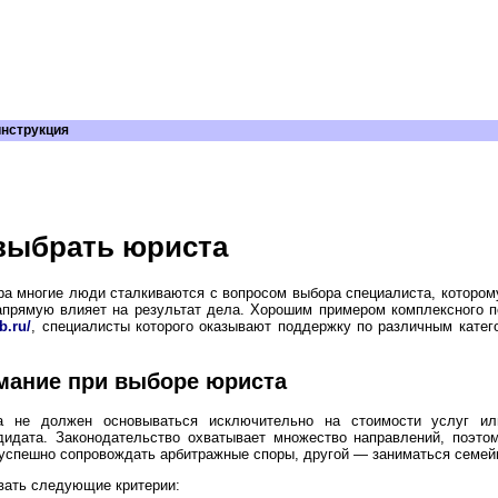
инструкция
выбрать юриста
ра многие люди сталкиваются с вопросом выбора специалиста, котором
прямую влияет на результат дела. Хорошим примером комплексного 
b.ru/
, специалисты которого оказывают поддержку по различным кате
имание при выборе юриста
а не должен основываться исключительно на стоимости услуг ил
идата. Законодательство охватывает множество направлений, поэто
успешно сопровождать арбитражные споры, другой — заниматься семе
вать следующие критерии: