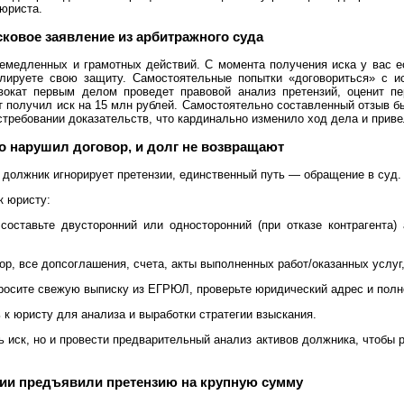
юриста.
сковое заявление из арбитражного суда
немедленных и грамотных действий. С момента получения иска у вас е
лируете свою защиту. Самостоятельные попытки «договориться» с и
окат первым делом проведет правовой анализ претензий, оценит пе
нт получил иск на 15 млн рублей. Самостоятельно составленный отзыв 
истребовании доказательств, что кардинально изменило ход дела и прив
бо нарушил договор, и долг не возвращают
и должник игнорирует претензии, единственный путь — обращение в суд.
к юристу:
составьте двусторонний или односторонний (при отказе контрагента
р, все допсоглашения, счета, акты выполненных работ/оказанных услуг,
просите свежую выписку из ЕГРЮЛ, проверьте юридический адрес и пол
 к юристу для анализа и выработки стратегии взыскания.
ь иск, но и провести предварительный анализ активов должника, чтобы
нии предъявили претензию на крупную сумму