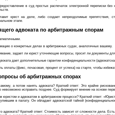
редоставление в суд простых распечаток электронной переписки без н
льств.
авит крест на деле, либо создает непреодолимые препятствия, ст
чальном этапе.
ящего адвоката по арбитражным спорам
агматичными.
мацию о конкретных делах в арбитражных судах, аналогичных вашему.
имание, задает ли юрист уточняющие вопросы, просит ли документы для
двоката дает дополнительные гарантии конфиденциальности (адвокатска
ь оплаты (фикс, почасовая, процент от успеха) на старте, чтобы избеж
опросы об арбитражных спорах
амому, а потом нанять адвоката? Краткий ответ: Это крайне рискова
то невозможно исправить позднее. Суд формирует мнение на основе пер
м юристом и адвокатом в арбитражном процессе? Краткий ответ: «Юрис
упившим в палату. Он обладает адвокатской тайной (конфиденциальнос
о адвоката? Краткий ответ: Стоимость зависит от сложности дела. Есть