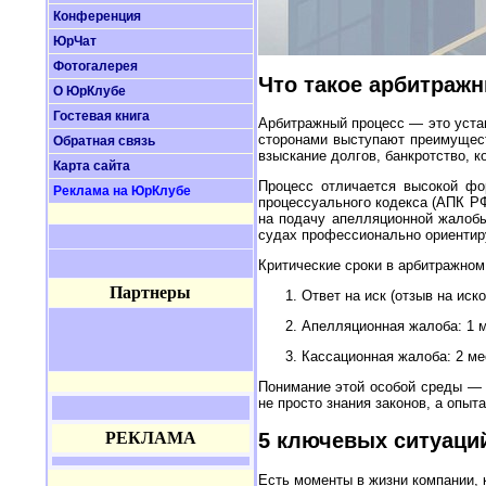
Конференция
ЮрЧат
Фотогалерея
Что такое арбитраж
О ЮрКлубе
Гостевая книга
Арбитражный процесс — это устан
сторонами выступают преимущест
Обратная связь
взыскание долгов, банкротство, 
Карта сайта
Процесс отличается высокой фо
Реклама на ЮрКлубе
процессуального кодекса (АПК РФ
на подачу апелляционной жалобы
судах профессионально ориентиру
Критические сроки в арбитражном
Партнеры
Ответ на иск (отзыв на иск
Апелляционная жалоба: 1 м
Кассационная жалоба: 2 ме
Понимание этой особой среды — 
не просто знания законов, а опыт
РЕКЛАМА
5 ключевых ситуаций
Есть моменты в жизни компании, 