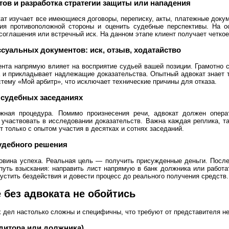
ов и разработка стратегии защиты или нападения
ат изучает все имеющиеся договоры, переписку, акты, платежные доку
вия противоположной стороны и оценить судебные перспективы. На ос
соглашения или встречный иск. На данном этапе клиент получает четкое
суальных документов: иск, отзыв, ходатайство
нта напрямую влияет на восприятие судьей вашей позиции. Грамотно с
 и прикладывает надлежащие доказательства. Опытный адвокат знает 
стему «Мой арбитр», что исключает технические причины для отказа.
 судебных заседаниях
ная процедура. Помимо произнесения речи, адвокат должен операт
 участвовать в исследовании доказательств. Важна каждая реплика, та
 только с опытом участия в десятках и сотнях заседаний.
удебного решения
овина успеха. Реальная цель — получить присужденные деньги. После
путь взыскания: направить лист напрямую в банк должника или работа
устить бездействия и довести процесс до реального получения средств.
 без адвоката не обойтись
 дел настолько сложны и специфичны, что требуют от представителя не 
едитора или должника)