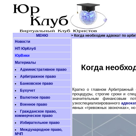
МЕНЮ
> Когда необходим адвокат по арб
Новости
НП ЮрКлуб
ЮрВики
Материалы
Когда необхо
Административное право
Арбитражное право
Банковское право
Кратко о главном Арбитражный 
Бухучет
процедуры, строгие сроки и спе
Валютное право
значительным финансовым по
узкоспециализированного
адвока
Военное право
явных «тревожных звоночках», но 
Гражданское право,
коммерческое право
Избирательное право
Международное право,
МЧП