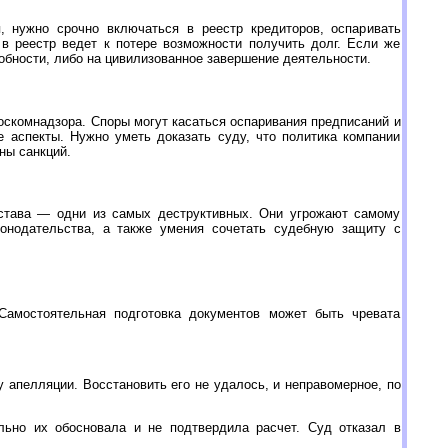
, нужно срочно включаться в реестр кредиторов, оспаривать
в реестр ведет к потере возможности получить долг. Если же
обности, либо на цивилизованное завершение деятельности.
Роскомнадзора. Споры могут касаться оспаривания предписаний и
е аспекты. Нужно уметь доказать суду, что политика компании
ны санкций.
става — одни из самых деструктивных. Они угрожают самому
конодательства, а также умения сочетать судебную защиту с
Самостоятельная подготовка документов может быть чревата
у апелляции. Восстановить его не удалось, и неправомерное, по
льно их обосновала и не подтвердила расчет. Суд отказал в