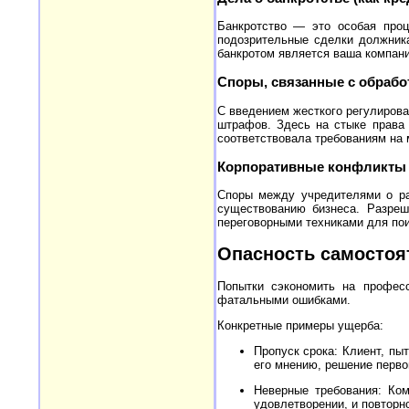
Банкротство — это особая проц
подозрительные сделки должника
банкротом является ваша компани
Споры, связанные с обраб
С введением жесткого регулирова
штрафов. Здесь на стыке права 
соответствовала требованиям на 
Корпоративные конфликты 
Споры между учредителями о ра
существованию бизнеса. Разреш
переговорными техниками для по
Опасность самостоя
Попытки сэкономить на професс
фатальными ошибками.
Конкретные примеры ущерба:
Пропуск срока: Клиент, пы
его мнению, решение перво
Неверные требования: Ком
удовлетворении, и повторн