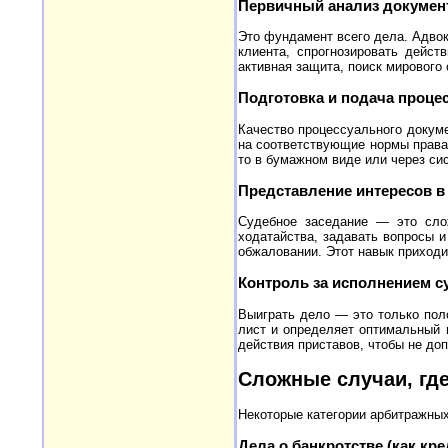
Первичный анализ документ
Это фундамент всего дела. Адвок
клиента, спрогнозировать дейст
активная защита, поиск мирового 
Подготовка и подача процес
Качество процессуального докуме
на соответствующие нормы права
то в бумажном виде или через си
Представление интересов в
Судебное заседание — это слож
ходатайства, задавать вопросы и
обжаловании. Этот навык приходит
Контроль за исполнением с
Выиграть дело — это только пол
лист и определяет оптимальный 
действия приставов, чтобы не доп
Сложные случаи, где
Некоторые категории арбитражных
Дела о банкротстве (как кр