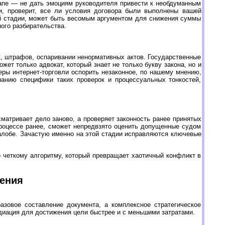
тапе — не дать эмоциям руководителя привести к необдуманным
и, проверит, все ли условия договора были выполнены вашей
ой стадии, может быть весомым аргументом для снижения суммы
ного разбирательства.
, штрафов, оспаривании ненормативных актов. Государственные
т только адвокат, который знает не только букву закона, но и
ры интернет-торговли оспорить незаконное, по нашему мнению,
нанию специфики таких проверок и процессуальных тонкостей,
матривает дело заново, а проверяет законность ранее принятых
процессе ранее, сможет непредвзято оценить допущенные судом
алобе. Зачастую именно на этой стадии исправляются ключевые
о четкому алгоритму, который превращает хаотичный конфликт в
нения
азовое составление документа, а комплексное стратегическое
едиация для достижения цели быстрее и с меньшими затратами.