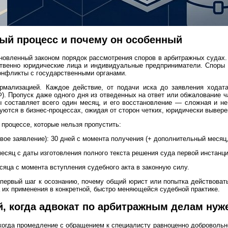
ный процесс и почему он особенный
овленный законом порядок рассмотрения споров в арбитражных судах. 
венно юридические лица и индивидуальные предприниматели. Споры но
конфликты с государственными органами.
рмализацией. Каждое действие, от подачи иска до заявления ходат
). Пропуск даже одного дня из отведенных на ответ или обжалование ч
 составляет всего один месяц, и его восстановление — сложная и не
ются в бизнес-процессах, ожидая от сторон четких, юридически вывер
 процессе, которые нельзя пропустить:
овое заявление): 30 дней с момента получения (+ дополнительный месяц,
есяц с даты изготовления полного текста решения суда первой инстанци
сяца с момента вступления судебного акта в законную силу.
первый шаг к осознанию, почему общий юрист или попытка действовать
а их применения в конкретной, быстро меняющейся судебной практике.
, когда адвокат по арбитражным делам нуж
когда промедление с обращением к специалисту равноценно добровольно