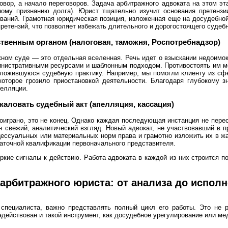
овор, а начало переговоров. Задача арбитражного адвоката на этом э
ному признанию долга). Юрист тщательно изучит основания претензи
бований. Грамотная юридическая позиция, изложенная еще на досудебн
претензий, что позволяет избежать длительного и дорогостоящего судеб
ственным органом (налоговая, таможня, Роспотребнадзор)
ном суде — это отдельная вселенная. Речь идет о взыскании недоимок
истративными ресурсами и шаблонным подходом. Противостоять им може
сложившуюся судебную практику. Например, мы помогли клиенту из сфе
которое грозило приостановкой деятельности. Благодаря глубокому з
пелляции.
жаловать судебный акт (апелляция, кассация)
оиграно, это не конец. Однако каждая последующая инстанция не перес
н свежий, аналитический взгляд. Новый адвокат, не участвовавший в 
цессуальных или материальных норм права и грамотно изложить их в ж
аточной квалификации первоначального представителя.
кие сигналы к действию. Работа адвоката в каждой из них строится п
 арбитражного юриста: от анализа до испол
специалиста, важно представлять полный цикл его работы. Это не р
адействован и такой инструмент, как досудебное урегулирование или м