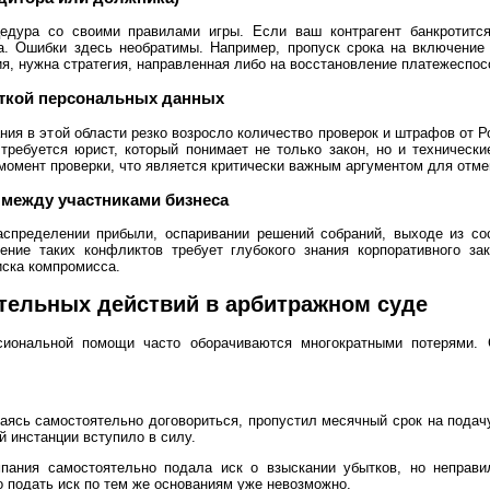
едура со своими правилами игры. Если ваш контрагент банкротится
. Ошибки здесь необратимы. Например, пропуск срока на включение 
я, нужна стратегия, направленная либо на восстановление платежеспос
откой персональных данных
ния в этой области резко возросло количество проверок и штрафов от 
требуется юрист, который понимает не только закон, но и технически
момент проверки, что является критически важным аргументом для отме
между участниками бизнеса
спределении прибыли, оспаривании решений собраний, выходе из со
ение таких конфликтов требует глубокого знания корпоративного за
иска компромисса.
тельных действий в арбитражном суде
иональной помощи часто оборачиваются многократными потерями. 
таясь самостоятельно договориться, пропустил месячный срок на подач
й инстанции вступило в силу.
пания самостоятельно подала иск о взыскании убытков, но неправи
о подать иск по тем же основаниям уже невозможно.