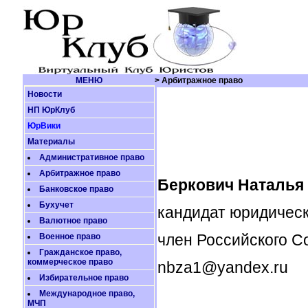
МЕНЮ
> Арбитражное право
Новости
НП ЮрКлуб
ЮрВики
Материалы
Административное право
Арбитражное право
Беркович Наталья
Банковское право
Бухучет
кандидат юридическ
Валютное право
член Российского 
Военное право
Гражданское право,
коммерческое право
nbza1@yandex.ru
Избирательное право
Международное право,
МЧП