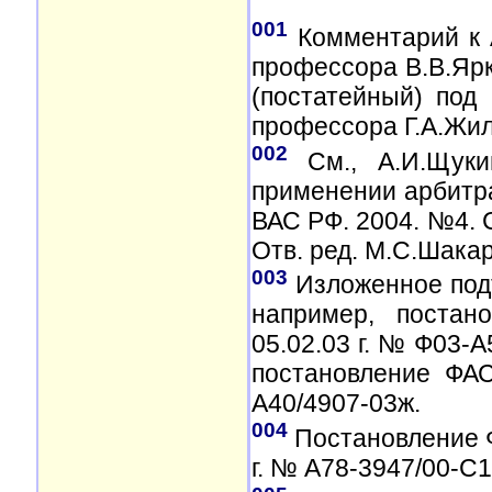
001
Комментарий к А
профессора В.В.Ярк
(постатейный) под 
профессора Г.А.Жили
002
См., А.И.Щуки
применении арбитр
ВАС РФ. 2004. №4. 
Отв. ред. М.С.Шакаря
003
Изложенное подт
например, постан
05.02.03 г. № Ф03-А5
постановление ФАС
А40/4907-03ж.
004
Постановление Ф
г. № А78-3947/00-С1