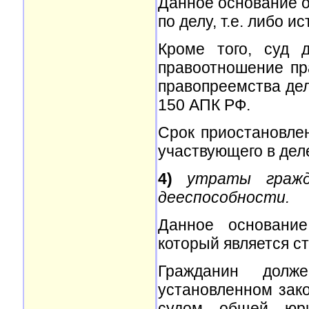
Данное основание о
по делу, т.е. либо и
Кроме того, суд 
правоотношение пр
правопреемства дел
150 АПК РФ.
Срок приостановле
участвующего в деле 
4)
утраты гражд
дееспособности.
Данное основание
который является ст
Гражданин долж
установленном зако
судом общей юри