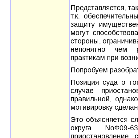
Представляется, та
т.к. обеспечитель
защиту имуществе
могут способствова
стороны, ограничив
непонятно чем ру
практикам при возн
Попробуем разобрат
Позиция суда о то
случае приостано
правильной, однак
мотивировку сделан
Это объясняется с
округа NoФ09-6
приостановление 