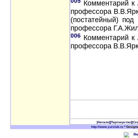
005
Комментарий к А
профессора В.В.Ярк
(постатейный) под 
профессора Г.А.Жили
006
Комментарий к А
профессора В.В.Ярко
[Начало]
[Партнерство]
[Се
http://www.yurclub.ru
* Design