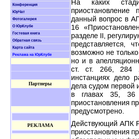
На каких стади
Конференция
приостановление 
ЮрЧат
данный вопрос в АП
Фотогалерея
16 «Приостановле
О ЮрКлубе
Гостевая книга
разделе II, регулир
Обратная связь
представляется, ч
Карта сайта
возможно не только
Реклама на ЮрКлубе
но и в апелляционн
ст. ст. 266, 284
инстанциях дело р
Партнеры
дела судом первой 
в главах 35, 36
приостановления про
предусмотрено.
Действующий АПК Р
РЕКЛАМА
приостановления про