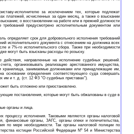
риставу-исполнителю за исключением тех, которые подлежат
ах платежей, исчисленных за один месяц, а также о взыскании
ыскание; о восстановлении на работе или в прежней должности
ие требований предусмотрено исполнительным документом или
ель определяет срок для добровольного исполнения требований
ваний исполнительного документа с отнесением на должника всех
исле и 7%-го исполнительского сбора. Также при необходимости
дке могут быть взысканы расходы по розыску.
е действия, направленные на исполнение судебных решений.
счета, организовывать реализацию арестованного имущества,
и хранилища, занимаемые должниками или принадлежащие им,
на основании определения соответствующего суда совершать
м и т. д. (ст. 12 ФЗ "О судебных приставах").
может быть отложено или приостановлено.
ующие постановления, которые могут быть обжалованы в суде в
ые органы и лица.
их процессу исполнения. Таковыми являются органы налоговой
я, финансовые органы, ЗАГС, органы опеки и попечительства,
ия по мере необходимости. Так органы налоговой полиции по
o
стерства юстиции Российской Федерации N
54 и Министерства