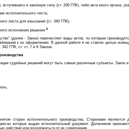
 вступившего в законную силу (ст. 209 ГПК), либо акта иного органа, ук
ие исполнительного листа;
го листа для взыскания (ст. 340 ГПК);
6
ного исполнения решения.
стве" (далее - Закон) перечисляет виды актов, по которым производя
ебования к их оформлению. В данной работе я не ставлю целью освеща
342 ГПК, ст. ст. 7 и 8 Закона.
роизводства
ации судебных решений могут быть самые различные субъекты. Закон и 
ель;
онятие сторон исполнительного производства. Сторонами являются 
тересах которых выдан исполнительный документ. Должником признают
е действия или воздержаться от их совершения.