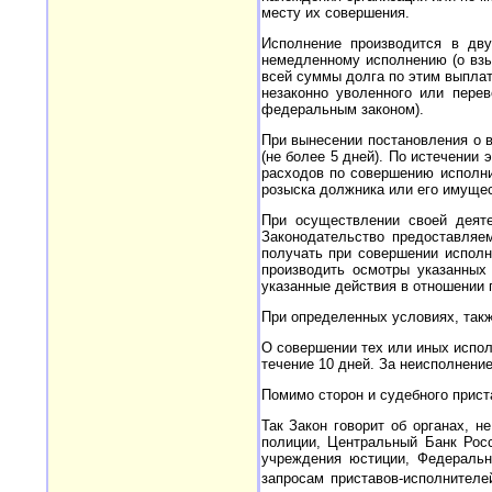
месту их совершения.
Исполнение производится в дву
немедленному исполнению (о взы
всей суммы долга по этим выплат
незаконно уволенного или пере
федеральным законом).
При вынесении постановления о 
(не более 5 дней). По истечении
расходов по совершению исполнит
розыска должника или его имущес
При осуществлении своей деяте
Законодательство предоставляе
получать при совершении испол
производить осмотры указанных
указанные действия в отношении 
При определенных условиях, такж
О совершении тех или иных испол
течение 10 дней. За неисполнени
Помимо сторон и судебного прист
Так Закон говорит об органах, 
полиции, Центральный Банк Росс
учреждения юстиции, Федеральн
запросам приставов-исполнител