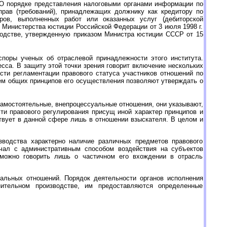
 "О порядке представления налоговыми органами информации по
прав (требований), принадлежащих должнику как кредитору по
ров, выполненных работ или оказанных услуг (дебиторской
Министерства юстиции Российской Федерации от 3 июля 1998 г.
водстве, утвержденную приказом Министра юстиции СССР от 15
поры ученых об отраслевой принадлежности этого института.
сса. В защиту этой точки зрения говорит включение нескольких
ти регламентации правового статуса участников отношений по
ем общих принципов его осуществления позволяют утверждать о
 самостоятельные, внепроцессуальные отношения, они указывают,
сти правового регулирования присущ иной характер принципов и
ствует в данной сфере лишь в отношении взыскателя. В целом и
зводства характерно наличие различных предметов правового
ачал с административным способом воздействия на субъектов
 можно говорить лишь о частичном его вхождении в отрасль
уальных отношений. Порядок деятельности органов исполнения
нительном производстве, им предоставляются определенные