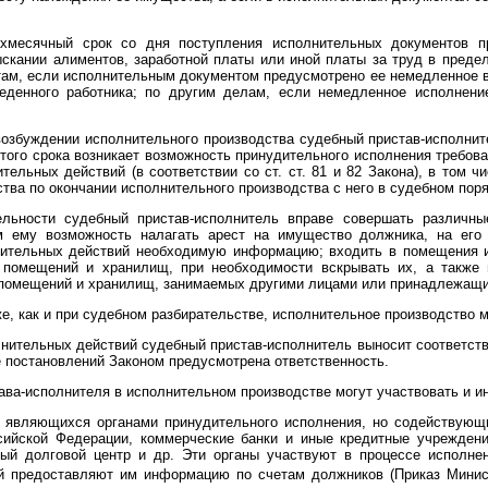
хмесячный срок со дня поступления исполнительных документов п
скании алиментов, заработной платы или иной платы за труд в предел
ам, если исполнительным документом предусмотрено ее немедленное вз
веденного работника; по другим делам, если немедленное исполнен
возбуждении исполнительного производства судебный пристав-исполнит
 этого срока возникает возможность принудительного исполнения требо
ельных действий (в соответствии со ст. ст. 81 и 82 Закона), в том ч
тва по окончании исполнительного производства с него в судебном поря
льности судебный пристав-исполнитель вправе совершать различны
м ему возможность налагать арест на имущество должника, на его 
нительных действий необходимую информацию; входить в помещения 
 помещений и хранилищ, при необходимости вскрывать их, а также 
помещений и хранилищ, занимаемых другими лицами или принадлежащих и
е, как и при судебном разбирательстве, исполнительное производство 
нительных действий судебный пристав-исполнитель выносит соответств
е постановлений Законом предусмотрена ответственность.
ава-исполнителя в исполнительном производстве могут участвовать и ин
не являющихся органами принудительного исполнения, но содействующ
ийской Федерации, коммерческие банки и иные кредитные учреждени
ый долговой центр и др. Эти органы участвуют в процессе исполнен
ей предоставляют им информацию по счетам должников (Приказ Мини