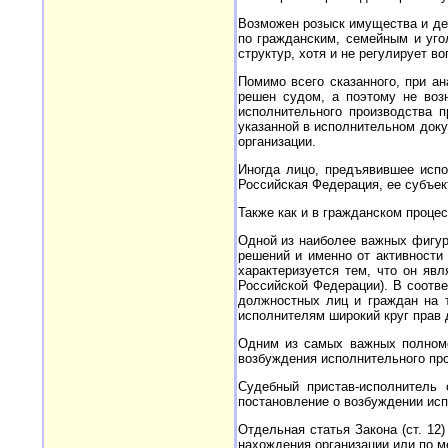
Возможен розыск имущества и де
по гражданским, семейным и уго
структур, хотя и не регулирует в
Помимо всего сказанного, при а
решен судом, а поэтому не воз
исполнительного производства п
указанной в исполнительном доку
организации.
Иногда лицо, предъявившее испо
Российская Федерация, ее субъек
Также как и в гражданском процес
Одной из наиболее важных фигур
решений и именно от активности 
характеризуется тем, что он яв
Российской Федерации). В соотве
должностных лиц и граждан на т
исполнителям широкий круг прав д
Одним из самых важных полномоч
возбуждения исполнительного пр
Судебный пристав-исполнитель 
постановление о возбуждении испо
Отдельная статья Закона (ст. 12
нахождения организации или по м