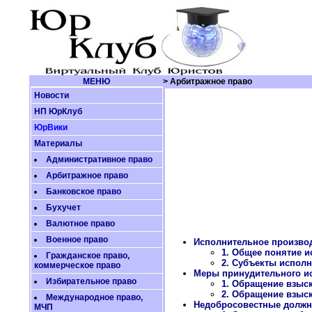
МЕНЮ
> Арбитражное право
Новости
НП ЮрКлуб
ЮрВики
Материалы
Административное право
Арбитражное право
Банковское право
Бухучет
Валютное право
Военное право
Исполнительное произво
1. Общее понятие и
Гражданское право,
2. Субъекты исполн
коммерческое право
Меры принудительного и
Избирательное право
1. Обращение взыс
2. Обращение взыс
Международное право,
Недобросовестные должн
МЧП