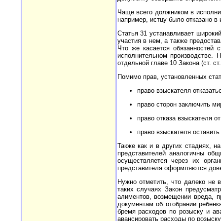
Чаще всего должником в исполнит
например, истцу было отказано в
Статья 31 устанавливает широкий
участия в нем, а также предоста
Что же касается обязанностей с
исполнительном производстве. Н
отдельной главе 10 Закона (ст. ст.
Помимо прав, установленных стать
право взыскателя отказаться
право сторон заключить мир
право отказа взыскателя от
право взыскателя оставить 
Также как и в других стадиях, н
представителей аналогичны общ
осуществляется через их орга
представителя оформляются дов
Нужно отметить, что далеко не 
таких случаях Закон предусматр
алиментов, возмещении вреда, п
документам об отобрании ребенк
бремя расходов по розыску и ав
авансировать расходы по розыску 