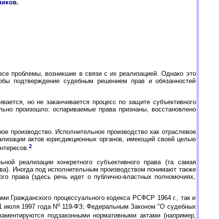
ников.
се проблемы, возникшие в связи с их реализацией. Однако это
тобы подтверждение судебным решением прав и обязанностей
вается, но не заканчивается процесс по защите субъективного
льно произошло: оспариваемые права признаны, восстановлено
ное производство. Исполнительное производство как отраслевое
ализации актов юрисдикционных органов, имеющий своей целью
2
нтересов.
ьной реализации конкретного субъективного права (та самая
ава). Иногда под исполнительным производством понимают также
го права (здесь речь идет о публично-властных полномочиях,
и Гражданского процессуального кодекса РСФСР 1964 г., так и
o
1 июля 1997 года N
119-ФЗ; Федеральным Законом "О судебных
ламентируются подзаконными нормативными актами (например,