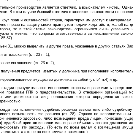
ельном производстве является ответчик, а взыскателем - истец. Однако
 иске. В этом случае бывший ответчик становится взыскателем по поне
 круг прав и обязанностей сторон, гарантируя им доступ к материалам
вляет право на защиту своих прав путем подачи ходатайств, жалоб на 
торон, то в этой статье законодатель ограничился лишь указанием
ужно отметить, что вопросы ответственности за неисполнение закон
 85-87).
ей 31, можно выделить и другие права, указанные в других статьях Зак
 от взыскания (ст. 23 п. 1);
овое соглашение (ст. 23 п. 2);
 получения предметов, изъятых у должника при исполнении исполнительн
нереализованное имущество должника за собой (ст. 54 п.4) и др.
а стадии принудительного исполнения стороны вправе иметь представит
им правилам ГПК о представительстве. В отношении организаций мо
ны или должностных лиц, полномочия которых определяются закон
еренностью.
всегда при исполнении судебных решении взыскателю либо судебному
ивает возможность его розыска (ст. 28). Однако по исполнительным 
ричиненного здоровью, либо возмещении вреда лицам, понесшим ущер
а) судебный пристав-исполнитель вправе объявить розыск должника и
ансировать эти расходы. (То есть по всем делам о возмещении имущ
должника, а это не во всех случаях возможно.)