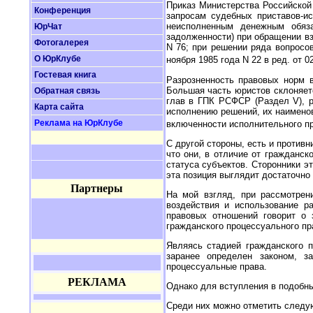
Приказ Министерства Российской
Конференция
запросам судебных приставов-ис
неисполненным денежным обяза
ЮрЧат
задолженности) при обращении вз
Фотогалерея
N 76; при решении ряда вопросо
О ЮрКлубе
ноября 1985 года N 22 в ред. от 02.
Гостевая книга
Разрозненность правовых норм 
Большая часть юристов склоняетс
Обратная связь
глав в ГПК РСФСР (Раздел V), р
Карта сайта
исполнению решений, их наимено
Реклама на ЮрКлубе
включенности исполнительного пр
С другой стороны, есть и против
что они, в отличие от гражданск
статуса субъектов. Сторонники э
эта позиция выглядит достаточно
Партнеры
На мой взгляд, при рассмотрен
воздействия и использование р
правовых отношений говорит о 
гражданского процессуального пр
Являясь стадией гражданского п
заранее определен законом, з
процессуальные права.
РЕКЛАМА
Однако для вступления в подобн
Среди них можно отметить следу