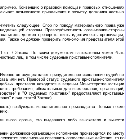
например, Конвенцию о правовой помощи и правовых отношениях
ключает возможности привлечения к розыску должника частных
отметить следующее. Спор по поводу материального права уже
надлежащей стороны. Правосубъектность организации-стороны
сполнитель должен проверять лишь идентичность организации,
вия. Также он должен проверить полномочия представителя этой
.1 ст. 7 Закона. По таким документам взыскателем может быть
ностных лиц, в том числе судебные приставы-исполнители.
 Именно он осуществляет принудительное исполнение судебных
ава или нет. Правовой статус судебного пристава-исполнителя
удебных приставов находится в ведении Министерства юстиции
лять требования, обязательные для всех органов, организаций,
водстве" и "О судебных приставах" предоставляют приставам-
вах" и ряд статей Закона).
ость) возбуждать исполнительное производство. Только после
ению.
ли иного органа, его выдавшего либо взыскателя и вынести
шении должников-организаций исполнение производится по месту
одержатся предписания совершить определенные действия, то по