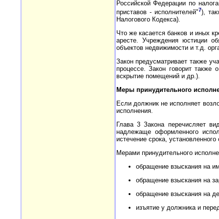
Российской Федерации по налог
7
приставов - исполнителей"
), та
Налогового Кодекса).
Что же касается банков и иных к
аресте. Учреждения юстиции об
объектов недвижимости и т.д. орг
Закон предусматривает также уча
процессе. Закон говорит также 
вскрытие помещений и др.).
Меры принудительного исполн
Если должник не исполняет возло
исполнения.
Глава 3 Закона перечисляет ви
надлежаще оформленного исполн
истечение срока, установленного
Мерами принудительного исполне
обращение взыскания на им
обращение взыскания на за
обращение взыскания на де
изъятие у должника и пере