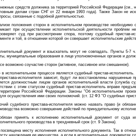
нежных средств должника за территорией Российской Федерации (см., 
ловным делам стран СНГ от 22 января 1993 года). Также Закон не ис
опросы, связанные с подобной деятельностью.
нализе положения сторон в исполнительном производстве необходимо 
никает при осуществлении исполнительской деятельности проблем не
роверяет суд при рассмотрении спора, поэтому судебный пристав-и
менте и той, в отношении которой он совершает исполнительские дейст
лнительный документ и взыскатель могут не совпадать. Пункты 5-7 ч
ты, муниципальные образования в лице уполномоченных органов и долж
се возможно соучастие сторон (активное, пассивное или смешанное).
 в исполнительном процессе является судебный пристав-исполнитель.
пристава-исполнителя зависит, будут ли восстановлены нарушенные пр
ляется должностным лицом органов исполнительной власти (служба с
тствии с этим статусом судебный пристав-исполнитель вправе предъяв
ерритории Российской Федерации. Законы "Об исполнительном произ
ля осуществления ими своих полномочий. (ст. 12 ФЗ "О судебных приста
ий судебного пристава-исполнителя можно назвать право (и обязанн
оизводства возможно совершение действий по принудительному исполн
обязан принять к исполнению исполнительный документ от суда и
лнительного производства в трехдневный срок (ст. 9 Закона).
) посвящена месту исполнения исполнительного документа. Так в отно
есту нахождения ее имущества, а если в исполнительных документах с