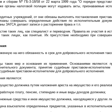
o
ам и сборам N
ГБ-3-18/58 от 22 марта 1999 года "О порядке предста
кже органы налоговой полиции могут издавать акты, признаваемые испо
редитных учреждений, от они обязаны выполнять постановления пристав
язаны совершать определенные действия по исполнительным докумен
аны ЗАГСА делают записи о расторжении брака и т.п.
стие таких лиц, как специалист и переводчик. Правила их участия в 
о таких лицах, как понятые. Их присутствие необходимо при соверше
ения
женную на него обязанность в срок для добровольного исполнения тако
ды таких мер и основания их применения. Основаниями являются: 
ительного документа; принятие судебным приставом-исполнителем п
 судебным приставом-исполнителем для добровольного исполнения.
ния являются:
ущество должника путем наложения ареста на имущество и его реализа
работную плату, пенсию, стипендию и иные виды доходов должника;
нежные средства и иное имущество должника, находящиеся у других ли
дача взыскателю определенных предметов, указанных в исполнительном