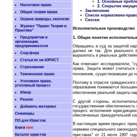
1. Основные пробл
Налоговое право
2. Сокрытие имущес
Заключение
Общая теория права
Список нормативно-прав
Охрана природы, экология
Сноски
Журнал "Право: Теория и
Исполнительное производство
Практика"
Предприятия и
1. Общее понятие исполнительн
организации,
предприниматели
Обращаясь в суд за защитой нар
далеко не так. Для реального 
Соцсфера
выразилось в реальных действия
Статьи из эж-ЮРИСТ
Как отмечают исследователи, "с
Страхование
права. Защита может считаться 
положение, существовавшее до на
Таможенное право
Уголовное право,
Поэтому в отрасли гражданского 
уголовный процесс
образование понимается большин
Юмор
обеспечение реальной защиты на
Разное
С другой стороны, исполнитель
государственная обеспеченность 
Добавить материал
процесс исполнения юрисдикцион
Семинары
обеспеченных принудительной сил
ПО для Юристов
В настоящее время процесс прину
Книги
new
нормами специального законодат
Каталог юристов
приставах" от 21 июля 1997 год