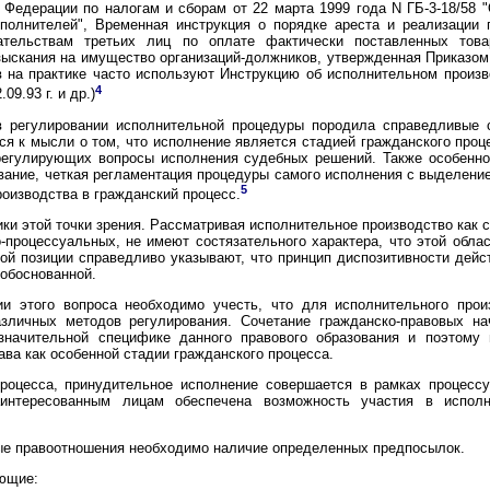
 Федерации по налогам и сборам от 22 марта 1999 года N ГБ-3-18/58
полнителей", Временная инструкция о порядке ареста и реализации 
тельствам третьих лиц по оплате фактически поставленных това
ыскания на имущество организаций-должников, утвержденная Приказом 
в на практике часто используют Инструкцию об исполнительном произ
4
09.93 г. и др.)
в регулировании исполнительной процедуры породила справедливые с
я к мысли о том, что исполнение является стадией гражданского проце
егулирующих вопросы исполнения судебных решений. Также особеннос
вание, четкая регламентация процедуры самого исполнения с выделени
5
оизводства в гражданский процесс.
ники этой точки зрения. Рассматривая исполнительное производство как
о-процессуальных, не имеют состязательного характера, что этой обла
той позиции справедливо указывают, что принцип диспозитивности дей
 обоснованной.
ии этого вопроса необходимо учесть, что для исполнительного прои
азличных методов регулирования. Сочетание гражданско-правовых н
значительной специфике данного правового образования и поэтому
ава как особенной стадии гражданского процесса.
роцесса, принудительное исполнение совершается в рамках процесс
аинтересованным лицам обеспечена возможность участия в испол
ые правоотношения необходимо наличие определенных предпосылок.
ющие: