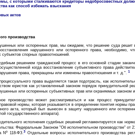
емы, с которыми сталкиваются кредиторы недобросовестных долж
тва как способ избежать взыскания
овых актов
ого производства
ушенных или оспоренных прав, мы ожидаем, что решение суда решит в
восстановления нарушенного или оспоренного права, необходимо, ч
х субъектов спорных правоотношений.
удебным решением гражданский процесс в его основной стадии заканчи
осуществленной когда восстановление субъективного права действите
1
рушения права, прекращены или изменены правоотношения и т. д.".
процессуального права выделяется такая подотрасль, как исполнитель
ством юристов как установленный законом порядок принудительной ре
рушенных или оспоренных субъективных прав или охраняемых законом и
ное производство может рассматриваться и как процесс принудител
правовой нормы, которая указывается в определении понятия нормы пр
ного акта, который был вынесен в защиту нарушенного или оспоренно
ой государственного аппарата).
дительного исполнения судебных решений регламентируется как нормам
ельства: Федеральным Законом "Об исполнительном производстве" от 2
o
3
а N
118-ФЗ.
Отдельные вопросы исполнительного производства рег