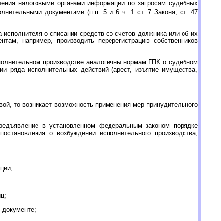
вления налоговыми органами информации по запросам судебных
лнительными документами (п.п. 5 и 6 ч. 1 ст. 7 Закона, ст. 47
а-исполнителя о списании средств со счетов должника или об их
там, например, производить перерегистрацию собственников
исполнительном производстве аналогичны нормам ГПК о судебном
нии ряда исполнительных действий (арест, изъятие имущества,
вой, то возникает возможность применения мер принудительного
предъявление в установленном федеральным законом порядке
остановления о возбуждении исполнительного производства;
ции;
ц;
 документе;