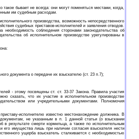
 такое бывает не всегда: они могут поменяться местами, когда,
сенным им судебным расходам.
 исполнительного производства, возможность непосредственного
действия судебных приставов-исполнителей и заявления отводов.
 на необходимость соблюдения сторонами законодательства об
одательства об исполнительном производстве урегулированы в
она:
ого документа о передаче их взыскателю (ст. 23 п.7);
елей - этому посвящены ст. ст. 33-37 Закона. Правила участия
жно сказать, что их участие в исполнительном производстве
одательством или учредительными документами. Полномочия
 приставу-исполнителю известно местонахождение должника. В
документам, не указанным в п. 1 данной статьи (о взыскании
б в результате смерти кормильца, а также по исполнительным
ли его имущества лишь при наличии согласия взыскателя нести
ественного ущерба взыскатель сталкивается с необходимостью