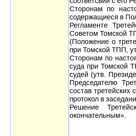
соответсвии с его Р
Сторонам по наст
содержащиеся в Пол
Регламенте Трете
Советом Томской ТПП
(Положение о трете
при Томской ТПП, ут
Сторонам по настоя
суда при Томской Т
судей (утв. Презид
Председателю Тре
состав третейских 
протокол в заседани
Решение Третейс
окончательным».