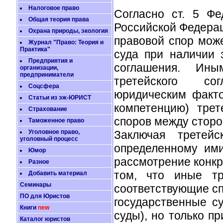
Налоговое право
Согласно ст. 5 Фе
Общая теория права
Российской Федерац
Охрана природы, экология
правовой спор мож
Журнал "Право: Теория и
Практика"
суда при наличии 
Предприятия и
соглашения. Ины
организации,
предприниматели
третейского со
Соцсфера
юридическим факт
Статьи из эж-ЮРИСТ
компетенцию) трет
Страхование
споров между сторо
Таможенное право
Уголовное право,
Заключая третейс
уголовный процесс
определенному ими
Юмор
рассмотрение конкр
Разное
том, что иные тр
Добавить материал
Семинары
соответствующие сп
ПО для Юристов
государственные с
Книги
new
суды), но только пр
Каталог юристов