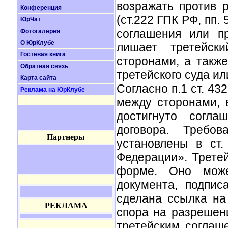
возражать против 
Конференция
(ст.222 ГПК РФ, пп. 
ЮрЧат
соглашения или пр
Фотогалерея
О ЮрКлубе
лишает третейск
Гостевая книга
сторонами, а такж
Обратная связь
третейского суда ил
Карта сайта
Согласно п.1 ст. 43
Реклама на ЮрКлубе
между сторонами, 
достигнуто согл
договора. Требо
Партнеры
установлены в ст
Федерации». Трете
форме. Оно може
документа, подпис
сделана ссылка на
РЕКЛАМА
спора на разрешени
третейским соглаш