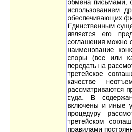
обмена письмами, 
использованием др
обеспечивающих фи
Единственным суще
является его пре
соглашения можно с
наименование конк
споры (все или к
передать на рассмо
третейское согла
качестве неотъе
рассматриваются п
суда. В содержан
включены и иные у
процедуру рассмо
третейском согла
правилами постоянн