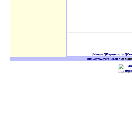
[Начало]
[Партнерство]
[Се
http://www.yurclub.ru
* Design