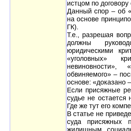
истцом по договору
Данный спор – об 
на основе принципо
ГК).
Т.е., разрешая воп
должны руковод
юридическими крит
«уголовных» кр
невиновности»,
обвиняемого» – пос
основе: «доказано –
Если присяжные ре
судье не остается н
Где же тут его комп
В статье не приведе
суда присяжных п
жилищным, социаль