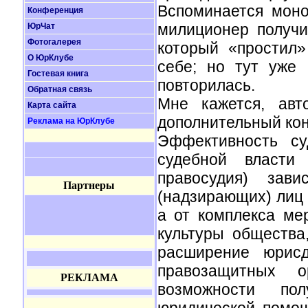
Вспоминается моно
Конференция
милиционер получи
ЮрЧат
Фотогалерея
который «простил»
О ЮрКлубе
себе; но тут уже 
Гостевая книга
повторилась.
Обратная связь
Мне кажется, авт
Карта сайта
дополнительный кон
Реклама на ЮрКлубе
Эффективность су
судебной власти
правосудия) зав
Партнеры
(надзирающих) лиц 
а от комплекса ме
культуры общества
расширение юрисд
правозащитных ор
РЕКЛАМА
возможности пол