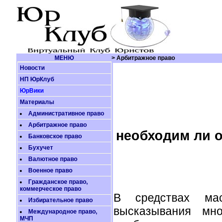
МЕНЮ
> Арбитражное право
Новости
НП ЮрКлуб
ЮрВики
Материалы
Административное право
Арбитражное право
необходим ли о
Банковское право
Бухучет
Валютное право
Военное право
Гражданское право,
коммерческое право
В средствах мас
Избирательное право
высказывания мн
Международное право,
МЧП