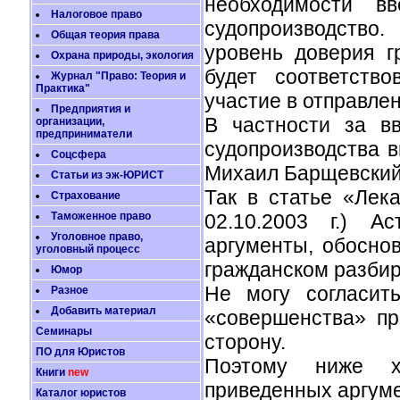
необходимости в
Налоговое право
судопроизводство
Общая теория права
уровень доверия г
Охрана природы, экология
будет соответств
Журнал "Право: Теория и
Практика"
участие в отправле
Предприятия и
В частности за в
организации,
предприниматели
судопроизводства 
Соцсфера
Михаил Барщевский,
Статьи из эж-ЮРИСТ
Так в статье «Лека
Страхование
Таможенное право
02.10.2003 г.) 
Уголовное право,
аргументы, обосно
уголовный процесс
гражданском разбир
Юмор
Не могу согласит
Разное
Добавить материал
«совершенства» пр
Семинары
сторону.
ПО для Юристов
Поэтому ниже хо
Книги
new
приведенных аргуме
Каталог юристов