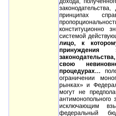
дохода, полученно
законодательства,
принципах справ
пропорциональн
конституционно з
системой действующ
лицо, к котором
принуждения 
законодательства
свою невиновн
процедурах…
пол
ограничении моно
рынках» и Федера
могут не предпола
антимонопольного з
исключающим взы
федеральный бюд