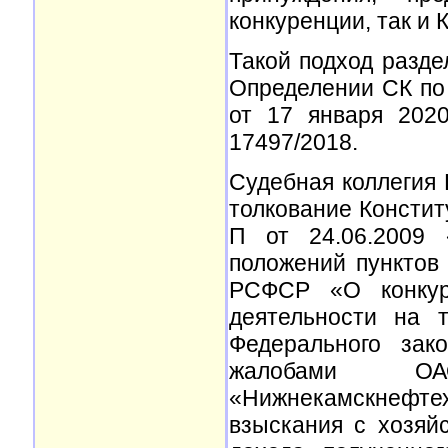
конкуренции, так и 
Такой подход разде
Определении СК по
от 17 января 202
17497/2018.
Судебная коллегия 
толкование Констит
П от 24.06.2009 
положений пунктов 
РСФСР «О конкуре
деятельности на 
Федерального зак
жалобами О
«Нижнекамскнефте
взыскания с хозяй