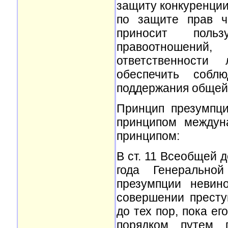
защиту конкуренции
по защите прав ч
приносит поль
правоотношений,
ответственности
обеспечить собл
поддержания общей
Принцип презумпц
принципом междун
принципом:
В ст. 11 Всеобщей 
года Генерально
презумпции невин
совершении престу
до тех пор, пока е
порядком путем г