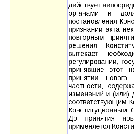
действует непосред
органами и дол
постановления Кон
признании акта не
повторным принят
решения Констит
вытекает необход
регулировании, го
принявшие этот н
принятии нового 
частности, содер
изменений и (или)
соответствующим К
Конституционным С
До принятия ново
применяется Консти