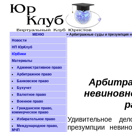
МЕНЮ
> Арбитражные суды и презумпция н
Новости
НП ЮрКлуб
ЮрВики
Материалы
Административное право
Арбитражное право
Арбитра
Банковское право
Бухучет
невиновн
Валютное право
р
Военное право
Гражданское право,
коммерческое право
Удивительное де
Избирательное право
презумпции невин
Международное право,
МЧП