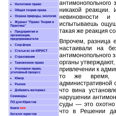
антимонопольного з
Налоговое право
никакой реакции. 
Общая теория права
невиновности и
Охрана природы, экология
Журнал "Право: Теория и
испытываешь ощущ
Практика"
такая же реакция с
Предприятия и
организации,
предприниматели
Впрочем, разница 
Соцсфера
настаивали на бе
Статьи из эж-ЮРИСТ
антимонопольного з
Страхование
органы утверждают,
Таможенное право
привлечении к адми
Уголовное право,
уголовный процесс
то же время, 
Юмор
административной о
Разное
что вина установл
Добавить материал
нарушении антимон
Семинары
ПО для Юристов
суды — это охотно
Книги
new
что в Решении да
Каталог юристов