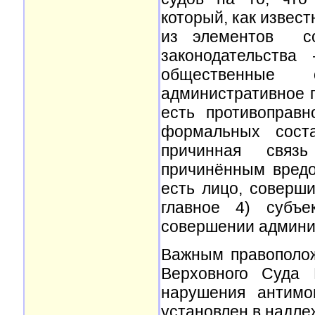
который, как извест
из элементов сос
законодательства
общественные 
административное п
есть противоправн
формальных сост
причинная связ
причинённым вредо
есть лицо, соверш
главное 4) субъе
совершении админи
Важным правополо
Верховного Суда 
нарушения антимо
установлен в надл