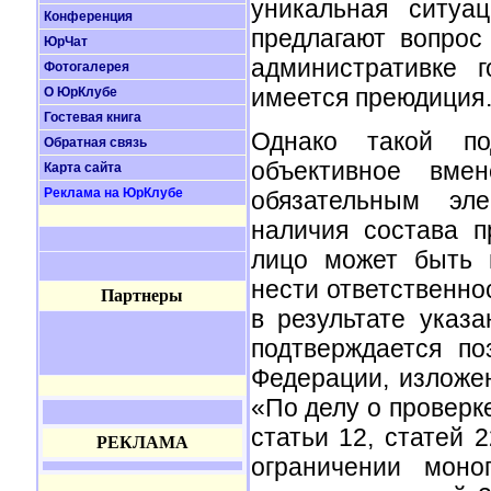
уникальная ситуац
Конференция
предлагают вопрос
ЮрЧат
административке 
Фотогалерея
имеется преюдици
О ЮрКлубе
Гостевая книга
Однако такой под
Обратная связь
объективное вме
Карта сайта
Реклама на ЮрКлубе
обязательным эл
наличия состава п
лицо может быть 
нести ответственно
Партнеры
в результате указ
подтверждается по
Федерации, изложе
«По делу о проверк
статьи 12, статей 
РЕКЛАМА
ограничении моно