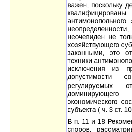
важен, поскольку д
квалифицированы
антимонопольного 
неопределенности
неочевиден не тол
хозяйствующего суб
законными, это о
техники антимонопо
исключения из п
допустимости с
регулируемых от
доминирующего
экономического со
субъекта ( ч. 3 ст. 1
В п. 11 и 18 Реком
споров, рассматр