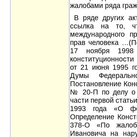
жалобами ряда граж
В ряде других ак
ссылка на то, ч
международного п
прав человека …(П
17 ноября 199
конституционности
от 21 июня 1995 г
Думы Федерально
Постановление Конс
№ 20-П по делу о 
части первой стать
1993 года «О фе
Определение Конст
378-О «По жалоб
Ивановича на нар