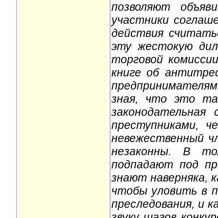
позволяют объяв
участники соглаше
действия считать
эту жестокую дил
торговой комиссии
книге об антитре
предпринимателям,
зная, что это та
законодательная
преступниками, ч
невежественный ч
незаконны. В то
подпадают под пр
знают наверняка, к
чтобы уловить в п
преследования, и к
звуку шагов конку