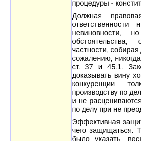
процедуры - консти
Должная правова
ответственности 
невиновности, н
обстоятельства,
частности, собирая 
сожалению, никогда 
ст. 37 и 45.1. За
доказывать вину х
конкуренции то
производству по де
и не расцениваются
по делу при не пре
Эффективная защита
чего защищаться. 
было указать, ве