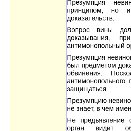
Презумпция неви
принципом, но и
доказательств.
Вопрос вины дол
доказывания, п
антимонопольный ор
Презумпция невинов
был предметом дока
обвинения. Поск
антимонопольного 
защищаться.
Презумпцию невинов
не знает, в чем име
Не предъявление 
орган видит об