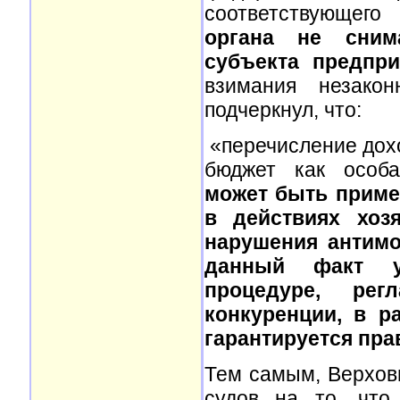
соответствующег
органа не сним
субъекта предпри
взимания незако
подчеркнул, что:
«перечисление дох
бюджет как осо
может быть примен
в действиях хоз
нарушения антимо
данный факт у
процедуре, рег
конкуренции, в р
гарантируется пра
Тем самым, Верхов
судов на то, что