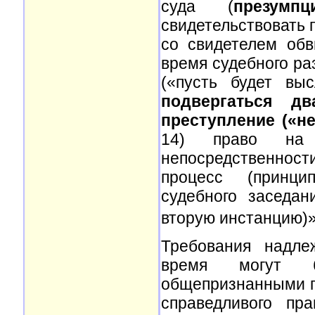
суда (
презумп
свидетельствовать п
со свидетелем обв
время судебного ра
(«пусть будет вы
подвергаться 
преступление («н
14) право на н
непосредственнос
процесс (принцип
судебного заседан
вторую инстанцию)
Требования надле
время могут б
общепризнанными п
справедливого пр