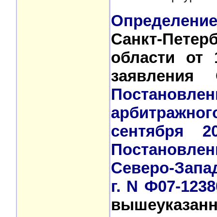
Определени
Санкт-Пет
области от 
заявления 
Постанов
арбитражног
сентября 2
Постановле
Северо-Запад
г. N Ф07-123
вышеуказа