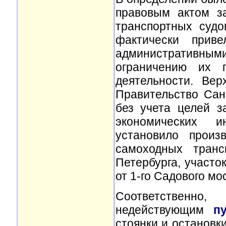
правовым актом з
транспортных судо
фактически прив
административными
ограничению их п
деятельности. Ве
Правительство Сан
без учета целей з
экономических ин
установило произ
самоходных транс
Петербурга, участо
от 1-го Садового мо
Соответственно
недействующим
п
стоянки и остановк