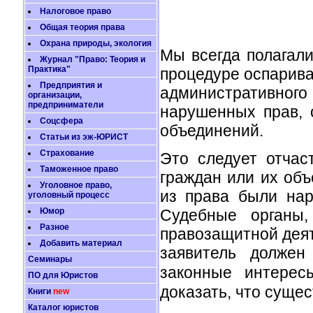
Налоговое право
Общая теория права
Охрана природы, экология
Мы всегда полагали
Журнал "Право: Теория и
Практика"
процедуре оспарива
Предприятия и
административног
организации,
предприниматели
нарушенных прав, 
Соцсфера
объединений.
Статьи из эж-ЮРИСТ
Страхование
Это следует отчас
Таможенное право
граждан или их об
Уголовное право,
из права были на
уголовный процесс
Судебные органы,
Юмор
Разное
правозащитной деят
Добавить материал
заявитель должен
Семинары
законные интере
ПО для Юристов
доказать, что суще
Книги
new
Каталог юристов