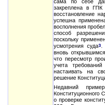
сама по себе да
закреплена в ГПК
восстановление на
успешна применена
восполнения пробел
способ разрешен
поскольку примене
3
усмотрения суда
.
вновь открывшимся
что пересмотр про
учета требований
настаивать на св
решение Конституци
Недавний пример
Конституционного Су
о проверке констит