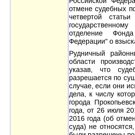
Российской Федер
отмене судебных по
четвертой стать
государственному
отделение Фонда
Федерации" о взыск
Рудничный районн
области производ
указав, что суде
разрешается по сущ
случае, если они и
дела, к числу кото
города Прокопьевс
года, от 26 июля 20
2016 года (об отме
суда) не относятся
были разрешены по 