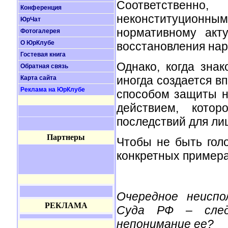
Соответственн
Конференция
неконституционн
ЮрЧат
нормативному акт
Фотогалерея
О ЮрКлубе
восстановления на
Гостевая книга
Однако, когда зна
Обратная связь
иногда создается в
Карта сайта
Реклама на ЮрКлубе
способом защиты н
действием, котор
последствий для ли
Партнеры
Чтобы не быть гол
конкретных примера
Очередное неиспо
РЕКЛАМА
Суда РФ – след
непонимание ее?