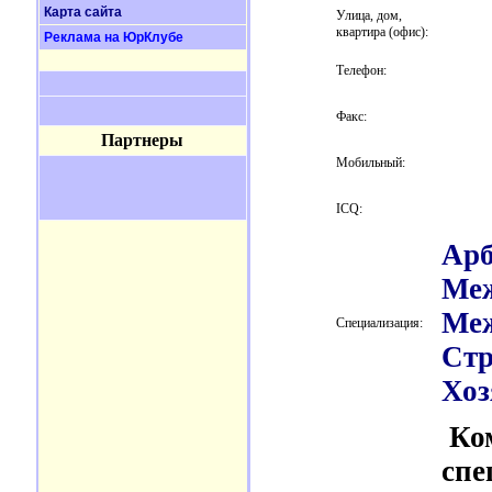
Карта сайта
Улица, дом,
квартира (офис):
Реклама на ЮрКлубе
Телефон:
Факс:
Партнеры
Мобильный:
ICQ:
Арб
Меж
Меж
Специализация:
Стр
Хоз
Ко
спе