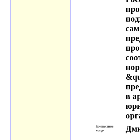
про
под
сам
пре
про
соо
нор
&qu
пре
в а
юри
орг
Контактное
Дми
лицо: