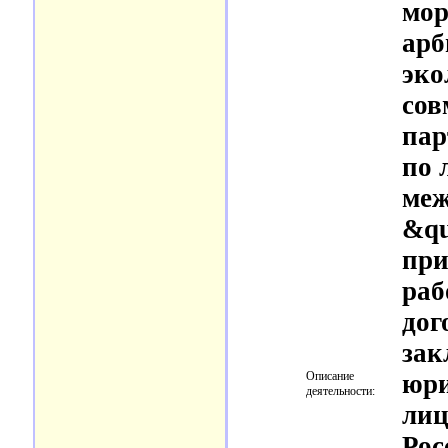
мор
арб
эко
сов
пар
по 
меж
&qu
при
раб
дог
зак
Описание
юри
деятельности:
лиц
Рос