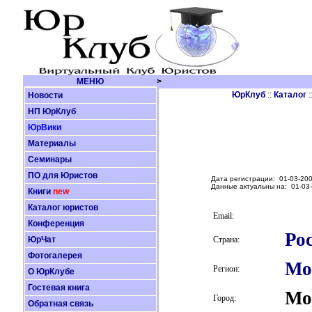
МЕНЮ
>
ЮрКлуб
::
Каталог
:
Новости
НП ЮрКлуб
ЮрВики
Материалы
Семинары
ПО для Юристов
Дата регистрации: 01-03-200
Данные актуальны на: 01-03-
Книги
new
Каталог юристов
Email:
Конференция
Ро
ЮрЧат
Страна:
Фотогалерея
Мо
Регион:
О ЮрКлубе
Гостевая книга
Мо
Город:
Обратная связь