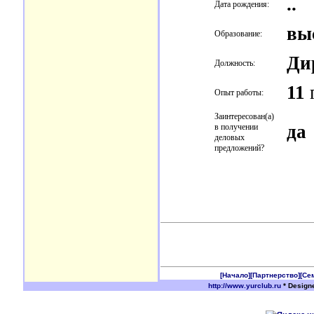
..
Дата рождения:
вы
Образование:
Ди
Должность:
11
г
Опыт работы:
Заинтересован(а)
да
в получении
деловых
предложений?
[Начало]
[Партнерство]
[Се
http://www.yurclub.ru
* Design