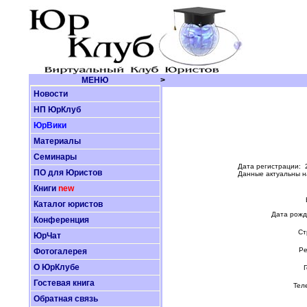
МЕНЮ
>
Новости
НП ЮрКлуб
ЮрВики
Материалы
Семинары
Дата регистрации: 
ПО для Юристов
Данные актуальны н
Книги
new
Каталог юристов
Дата рожд
Конференция
Ст
ЮрЧат
Ре
Фотогалерея
О ЮрКлубе
Г
Гостевая книга
Тел
Обратная связь