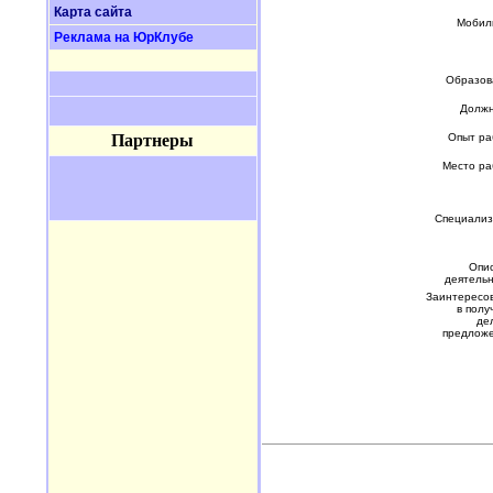
Карта сайта
Мобил
Реклама на ЮрКлубе
Образов
Должн
Партнеры
Опыт ра
Место ра
Специализ
Опи
деятельн
Заинтересов
в полу
де
предлож