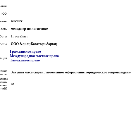
ьный:
ICQ:
высшее
ание:
менеджер по логистике
ость:
1
год(а)/лет
боты:
ООО &quot;Богатырь&quot;
боты:
Гражданское право
Международное частное право
ация:
Таможенное право
сание
Закупка мяса-сырья, таможенное оформление, юридическое сопровождение
ости:
ан(а)
чении
да
ловых
ений?