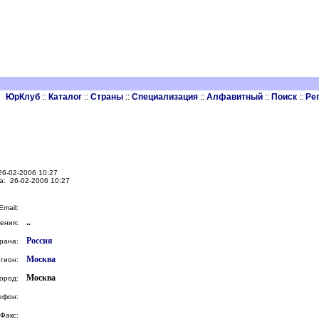
ЮрКлуб
::
Каталог
::
Страны
::
Специализация
::
Алфавитный
::
Поиск
::
Ре
26-02-2006 10:27
а: 26-02-2006 10:27
Email:
..
ения:
Россия
рана:
Москва
гион:
Москва
ород:
ефон:
Факс: