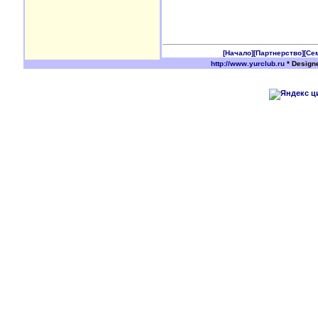
[Начало]
[Партнерство]
[Се
http://www.yurclub.ru
* Design