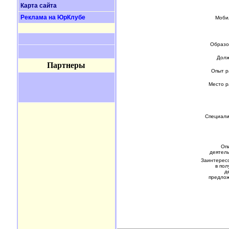
Карта сайта
Реклама на ЮрКлубе
Моби
Образо
Долж
Партнеры
Опыт р
Место р
Специали
Оп
деятель
Заинтересо
в пол
д
предло