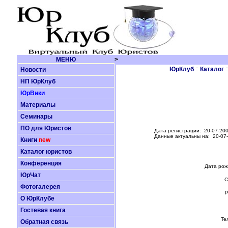
МЕНЮ
>
ЮрКлуб
::
Каталог
:
Новости
НП ЮрКлуб
ЮрВики
Материалы
Семинары
ПО для Юристов
Дата регистрации: 20-07-200
Данные актуальны на: 20-07
Книги
new
Каталог юристов
Конференция
Дата рож
ЮрЧат
С
Фотогалерея
Р
О ЮрКлубе
Гостевая книга
Те
Обратная связь