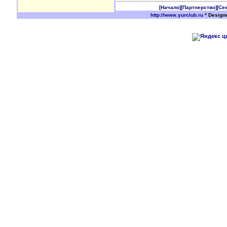
[Начало]
[Партнерство]
[Се
http://www.yurclub.ru
* Design