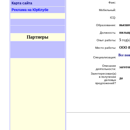
Факс:
Карта сайта
Реклама на ЮрКлубе
Мобильный:
ICQ:
высше
Образование:
пильщ
Должность:
Партнеры
5
год(а
Опыт работы:
ООО &
Место работы:
Все по
Специализация:
Описание
загото
деятельности:
Заинтересован(а)
в получении
да
деловых
предложений?