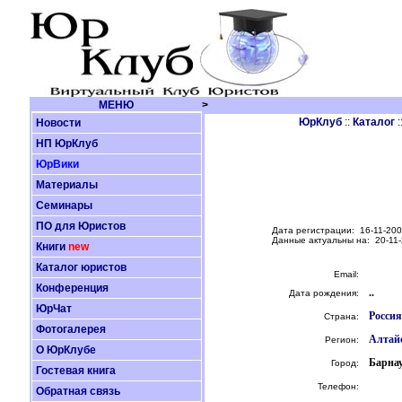
МЕНЮ
>
ЮрКлуб
::
Каталог
:
Новости
НП ЮрКлуб
ЮрВики
Материалы
Семинары
ПО для Юристов
Дата регистрации: 16-11-200
Данные актуальны на: 20-11-
Книги
new
Каталог юристов
Email:
Конференция
..
Дата рождения:
ЮрЧат
Россия
Страна:
Фотогалерея
Алтай
Регион:
О ЮрКлубе
Барна
Город:
Гостевая книга
Телефон:
Обратная связь