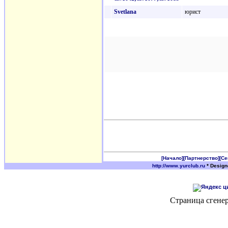
Svetlana
юрист
[Начало]
[Партнерство]
[С
http://www.yurclub.ru
* Desig
Страница сгенер