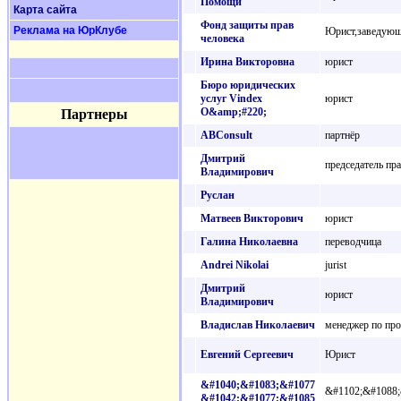
Помощи
Карта сайта
Фонд защиты прав
Реклама на ЮрКлубе
Юрист,заведующ
человека
Ирина Викторовна
юрист
Бюро юридических
услуг Vindex
юрист
O&amp;#220;
Партнеры
ABConsult
партнёр
Дмитрий
председатель пр
Владимирович
Руслан
Матвеев Викторович
юрист
Галина Николаевна
переводчица
Andrei Nikolai
jurist
Дмитрий
юрист
Владимирович
Владислав Николаевич
менеджер по пр
Евгений Сергеевич
Юрист
&#1040;&#1083;&#1077
&#1102;&#1088
&#1042;&#1077;&#1085