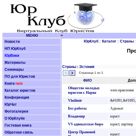
МЕНЮ
>
ЮрКлуб
::
Каталог
::
Страны
:
Новости
НП ЮрКлуб
Про
ЮрВики
Материалы
Страны
:
Эстония
Семинары
Страница 1 из 2
ПО для Юристов
ФИО
Дол
Книги
new
Общество молодых
член правления
Каталог юристов
юристов г. Нарва
Конференция
Vladimir
&#1091,&#1095
ЮрЧат
Без работы
Адвокат
Фотогалерея
Владимир
юрист
О ЮрКлубе
VS адвокатское бюро
юрист, партнер
Гостевая книга
Центр Правовой
Обратная связь
юрист