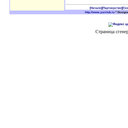
[Начало]
[Партнерство]
[Се
http://www.yurclub.ru
* Design
Страница сгенер