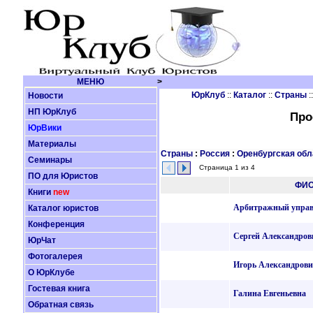
МЕНЮ
>
ЮрКлуб
::
Каталог
::
Страны
:
Новости
НП ЮрКлуб
Про
ЮрВики
Материалы
Страны
:
Россия
:
Оренбургская обл
Семинары
Страница 1 из 4
ПО для Юристов
ФИ
Книги
new
Арбитражный упра
Каталог юристов
Конференция
Сергей Александров
ЮрЧат
Фотогалерея
Игорь Александров
О ЮрКлубе
Гостевая книга
Галина Евгеньевна
Обратная связь