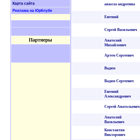
Карта сайта
анжела андреевна
Реклама на ЮрКлубе
Евгений
Сергей Васильевич
Партнеры
Анатолий
Михайлович
Артем Сергеевич
Вадим
Вадим Сергеевич
Евгений
Александрович
Сергей Анатольевич
Анатолий
Васильевич
Константин
Викторович