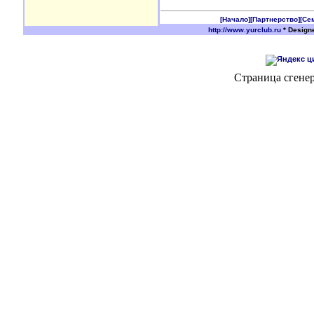
[Начало]
[Партнерство]
[Се
http://www.yurclub.ru
* Design
Страница сгенер