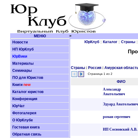
МЕНЮ
>
ЮрКлуб
::
Каталог
::
Страны
:
Новости
НП ЮрКлуб
Про
ЮрВики
Материалы
Страны
:
Россия
:
Амурская област
Семинары
Страница 1 из 2
ПО для Юристов
ФИО
Книги
new
Александр
Каталог юристов
Анатольевич
Конференция
Эдуард Анатольевич
ЮрЧат
Фотогалерея
роман сергеевич
О ЮрКлубе
Гостевая книга
ИП Сосновский А.В.
Обратная связь