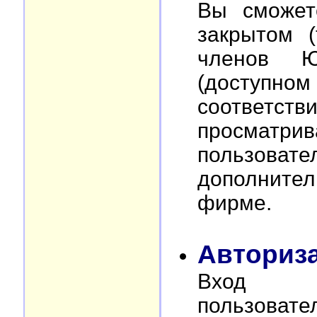
Вы сможет
закрытом (
членов Ю
(доступном 
соответств
просма
пользова
дополните
фирме.
Авториз
Вход д
пользовате