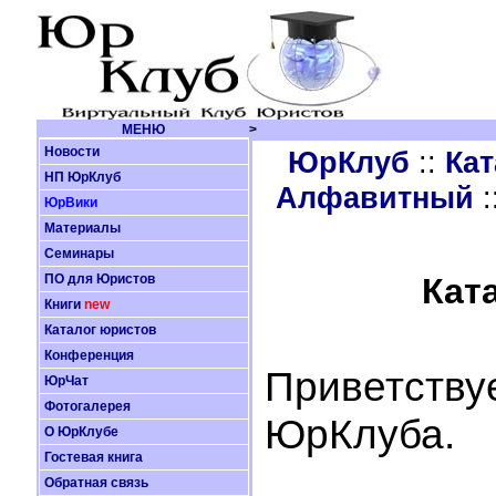
МЕНЮ
>
Новости
ЮрКлуб
::
Кат
НП ЮрКлуб
Алфавитный
:
ЮрВики
Материалы
Семинары
ПО для Юристов
Кат
Книги
new
Каталог юристов
Конференция
Приветству
ЮрЧат
Фотогалерея
ЮрКлуба.
О ЮрКлубе
Гостевая книга
Обратная связь