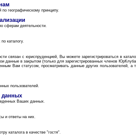
онам
 по географическому принципу.
иализации
по сферам деятельности.
 по каталогу.
сти связан с юриспруденцией, Вы можете зарегистрироваться в катал
ои данные в закрытом (только для зарегистрированных членов ЮрКлуба)
оенным Вам статусом, просматривать данные других пользователей, а
нных пользователей.
 данных
веденных Ваших данных.
ы и ответы на них.
тру каталога в качестве "гостя".