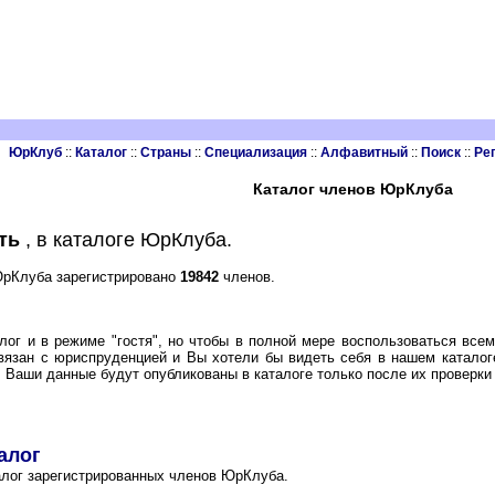
ЮрКлуб
::
Каталог
::
Страны
::
Специализация
::
Алфавитный
::
Поиск
::
Ре
Каталог членов ЮрКлуба
ть
, в каталоге ЮрКлуба.
 ЮрКлуба зарегистрировано
19842
членов.
лог и в режиме "гостя", но чтобы в полной мере воспользоваться вс
вязан с юриспруденцией и Вы хотели бы видеть себя в нашем каталог
. Ваши данные будут опубликованы в каталоге только после их проверки
алог
лог зарегистрированных членов ЮрКлуба.