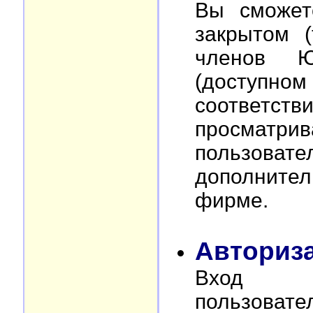
Вы сможет
закрытом (
членов Ю
(доступном 
соответств
просма
пользова
дополните
фирме.
Авториз
Вход д
пользовате