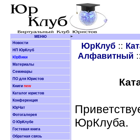
МЕНЮ
>
Новости
ЮрКлуб
::
Кат
НП ЮрКлуб
Алфавитный
:
ЮрВики
Материалы
Семинары
ПО для Юристов
Кат
Книги
new
Каталог юристов
Конференция
Приветству
ЮрЧат
Фотогалерея
ЮрКлуба.
О ЮрКлубе
Гостевая книга
Обратная связь