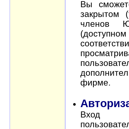
Вы сможет
закрытом (
членов Ю
(доступном 
соответств
просма
пользова
дополните
фирме.
Авториз
Вход д
пользовате