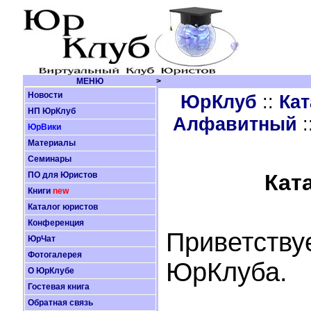
МЕНЮ
>
Новости
ЮрКлуб
::
Кат
НП ЮрКлуб
Алфавитный
:
ЮрВики
Материалы
Семинары
ПО для Юристов
Кат
Книги
new
Каталог юристов
Конференция
Приветству
ЮрЧат
Фотогалерея
ЮрКлуба.
О ЮрКлубе
Гостевая книга
Обратная связь